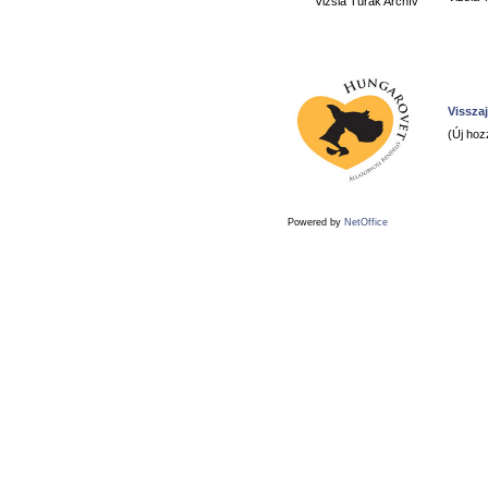
Vizsla Túrák Archív
Visszaj
(Új hoz
Powered by
NetOffice