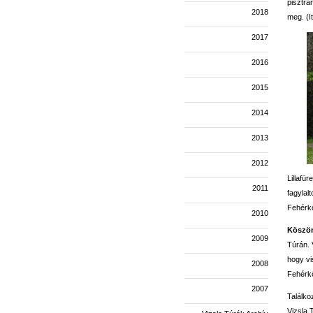
pisztrá
2018
meg. (I
2017
2016
2015
2014
2013
2012
Lillafü
2011
fagylal
Fehérkő
2010
Köszön
2009
Túrán. 
hogy vi
2008
Fehérkő
2007
Találko
Vizsla 