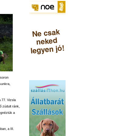
 soron
ásunkra,
 77. Vizsla
 zúdult ránk,
egnéztük a
an, a III.