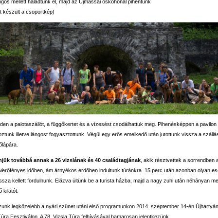
ngos mellett haladtunk el, majd az
Újmassai őskohónál
pihentünk
tt készült a csoportkép)
reden a palotaszállót, a függőkertet és a vízesést csodálhattuk meg. Pihenésképpen a pavilon
toztunk illetve lángost fogyasztottunk. Végül egy erős emelkedő után jutottunk vissza a száll
lápára.
jük továbbá annak a 26 vizslának és 40 családtagjának
, akik résztvettek a sorrendben a
Verőfényes időben, ám árnyékos erdőben indultunk túránkra. 15 perc után azonban olyan eső
ssza kellett fordulnunk. Elázva ültünk be a turista házba, majd a nagy zuhi után néhányan m
 kilátót.
zunk legközelebb a nyári szünet utáni első programunkon 2014. szeptember 14-én Újhartyánb
Túra Fesztiválon. A 78. Vizsla Túra felhívásával hamarosan jelentkezünk.