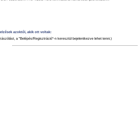
elzések azoktól, akik ott voltak:
zászólást, a "Belépés/Regisztráció"-n keresztül bejelentkezve lehet tenni.)