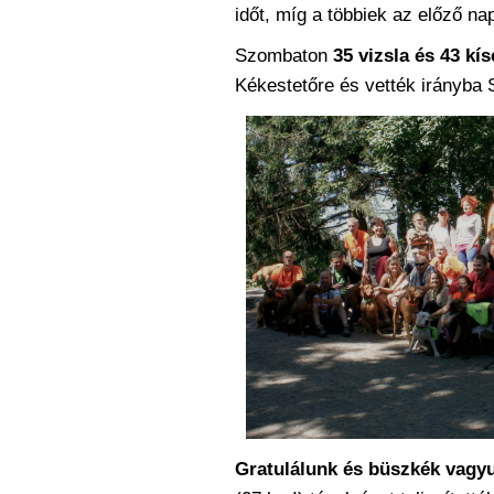
időt, míg a többiek az előző na
Szombaton
35 vizsla és 43 kís
Kékestetőre és vették irányba S
Gratulálunk és büszkék vagy