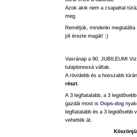
Azok akik nem a csapattal túráz
meg.
Reméljük, mindenki megtalálta
jól érezte magát! :)
Vasránap a 90. JUBILEUMI Vizs
tulajdonossá váltak.
A rövidebb és a hosszabb túr
részt
.
A 3 legfiatalabb, a 3 legidőseb
gazdái most is
Oops-dog
nyakö
legfiatalabb és a 3 legidősebb 
vehették át.
Köszönjük