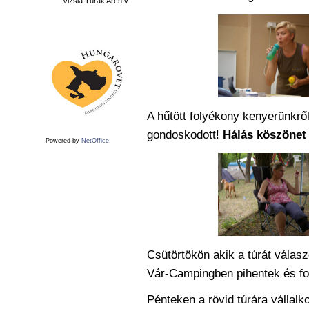
Vizsla Túrák Archív
A hűtött folyékony kenyerünkrő
gondoskodott!
Hálás köszönet 
Powered by
NetOffice
Csütörtökön akik a túrát válasz
Vár-Campingben pihentek és fo
Pénteken a rövid túrára vállal