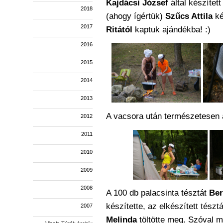
Kajdácsi József
által készített
2018
(ahogy ígértük)
Szűcs Attila
ké
2017
Ritától
kaptuk ajándékba! :)
2016
2015
2014
2013
A vacsora után természetesen 
2012
2011
2010
2009
2008
A 100 db palacsinta tésztát
Ber
készítette, az elkészített tészt
2007
Melinda
töltötte meg. Szóval m