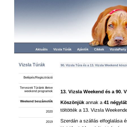
Aktuális
Vizsla Túrák
Ajánlók
Cikkek
VizslaParty
Vizsla Túrák
90. Vizsla Túra és a 13. Vizsla Weekend kös
Belépés/Regisztráció
Tervezett Túráink illetve
13. Vizsla Weekend és a
90. 
weekend programok
Weekend beszámolók
Köszönjük
annak a
41 négylá
töltötték a 13. Vizsla Weekende
2020
Szerdán a szállás elfoglalása és
2019