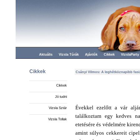
Aktuális
Vizsla Túrák
Ajánlók
Cikkek
VizslaParty
Cikkek
Csányi Vilmos: A leghétköznapibb fas
Cikkek
Jó tudni
Évekkel ezelőtt a vár alj
Vizsla Sztár
találkoztam egy kedves n
Vizsla Tollak
etetésére és védelmére kirend
amint súlyos cekkereit cipe