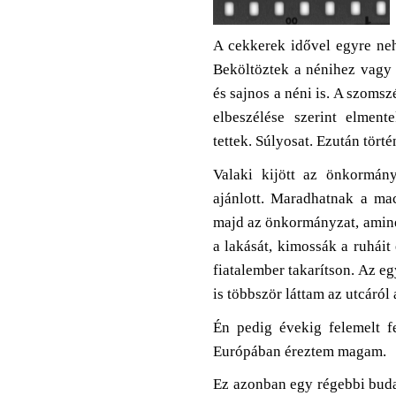
A cekkerek idővel egyre neh
Beköltöztek a nénihez vagy t
és sajnos a néni is. A szom
elbeszélése szerint elmen
tettek. Súlyosat. Ezután törté
Valaki kijött az önkormány
ajánlott. Maradhatnak a mac
majd az önkormányzat, amine
a lakását, kimossák a ruháit
fiatalember takarítson. Az 
is többször láttam az utcáról 
Én pedig évekig felemelt fe
Európában éreztem magam.
Ez azonban egy régebbi budai