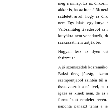
meg a minap. Ez az önkormán
akkor is, ha az itten élők ne
született arról, hogy az ön
nem. Egy lakás -egy kutya. 
Valószínűleg tévedésből az 
kutyákra nem vonatkozik, de
szakaszát nem tartják be.
Hogyan lesz az ilyen ost
fasizmus?
A jó szomszédok közreműköd
Buksi öreg jószág, tizen
szempontjából szintén túl a
összevesztek a nénivel, ma 
igaza és kinek nem, de az 
formulázott rendelet révén.
naponta panaszt tenni a j