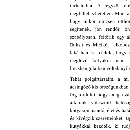
tűrhetetlen. A jegyző int
megfellebezhetetlen. Mint a
hogy mikor nincsen otthon
segítenek, jön rendőr, ön
szabályosan, feltörik egy 
Buksit és Micikét "elkobozz
lakásban kis cédula, hogy i
meglévő kutyákra nem 
lincshangulatban voltak nyila
Tehát polgártársaim, a mi
ácsingózó kis országunkban e
fog fordulni, hogy amíg a vá
általunk választott hatós
kutyakommandó, élet és halá
és kivégzik szeretteinket. 
kutyákkal kezdték, ki tudj