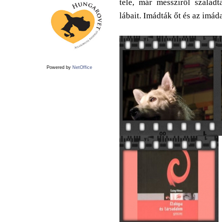
tele, már messziről szaladt
lábait. Imádták őt és az imád
Powered by
NetOffice