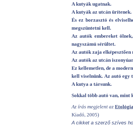
A kutyák ugatnak.
A kutyák az utcán ürítenek.
És ez borzasztó és elviselh
megszüntetni kell.
Az autók embereket ölnek,
nagyszámú sérültet.
Az autók zaja elképesztően 
Az autók az utcán iszonyúa
Ez kellemetlen, de a modern 
kell viselnünk.
Az autó egy 
A kutya a társunk.
Sokkal több autó van, mint 
Az írás megjelent az
Etológi
Kiadó, 2005)
A cikket a szerző szíves ho