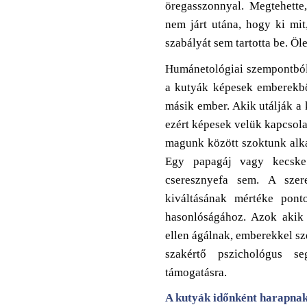
öregasszonnyal. Megtehette
nem járt utána, hogy ki mit
szabályát sem tartotta be. Öle
Humánetológiai szempontból
a kutyák képesek emberekbő
másik ember. Akik utálják a 
ezért képesek velük kapcsol
magunk között szoktunk alkal
Egy papagáj vagy kecske
cseresznyefa sem. A szere
kiváltásának mértéke pont
hasonlóságához. Azok akik
ellen ágálnak, emberekkel sz
szakértő pszichológus se
támogatásra.
A kutyák időnként harapnak