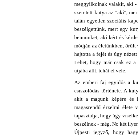
meggyilkolnak valakit, aki - 
szeretett kutya az "aki", me
talán egyetlen szociális kap
beszélgettünk, mert egy kut
bennünket, aki kért és kérde
módján az életünkben, örült 
hajtotta a fejét és úgy néze
Lehet, hogy már csak ez a 
utjába állt, tehát el vele.
Az emberi faj egyidős a ku
csiszolódás története. A kut
akit a magunk képére és h
magasrendű érzelmi élete va
tapasztalja, hogy úgy visel
beszélnek - még. No két ilyen
Újpesti jegyző, hogy hag