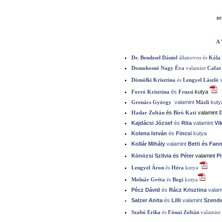
e
A 
Dr. Bendzsel Dániel
állatorvos
és
Kóla
Domokosné Nagy Éva
valamint
Cafa
Dömölki Krisztina
és
Lengyel László
és
kutya
Forró Krisztina
Fruzsi
valamint
kuty
Grenács György
Mázli
és
valamint
Hadar Zoltán
Bíró Kati
D
Kajdácsi József
és
Rita
valamint
Vi
Kolena István
és
Fincsi
kutya
Kollár Mihály
valamint
Betti és Fann
Könözsi Szilvia
és
Péter
valamint
Pi
Lengyel Áron
és
Héra
kutya
Molnár Gréta
és
Bogi
kutya
Pécz Dávid
és
Rácz Krisztina
valam
Salzer Anita
és
Lilli
valamint
Szend
Szabó Erika
és
Fónai Zoltán
valamint