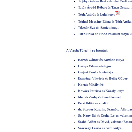
Tajthy Gabi
és
Bori
valamint
Csyli
ku
Tatár Árpád Róbert
és
Tatár
Zsuzsa
v
Tóth András
és
Lulu
kutya
Tóthné Mocsány Edina
és
Tóth Attila
Tőzsér Éva
és
Bodza
kutya
Tuza Erika
és
Frida
valamint
Maya
k
A Vizsla Túra híres barátai:
Bazsó Gábor
és
Kovács
kutya
Csányi Vilmos etológus
Csejtei Tamás
és
vizslája
Eszményi Viktória és Heilig Gábor
Kornis Mihály író
Kovács Patrícia
és
Károly
kutya
Miczek Zsófi, Zöldmáli kennel
Pécsi Ildikó
és
vizslái
dr. Sterner Katalin, Szamóca Állatpa
Sz. Nagy Ildi
és
Csuha Lajos
, valamin
Szabó Ádám
és
Dávid
, valamint
Boto
Szacsvay László
és
Báró kutya