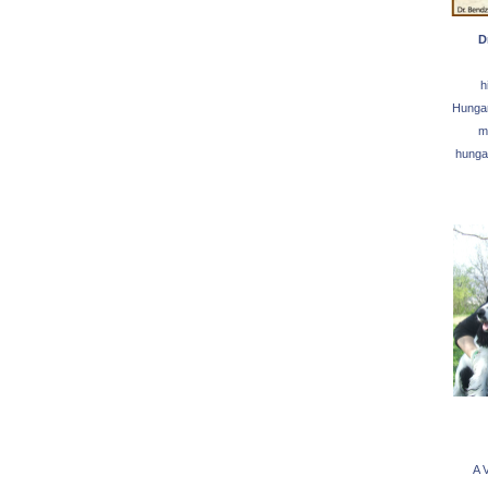
D
h
Hungar
mo
hunga
A 