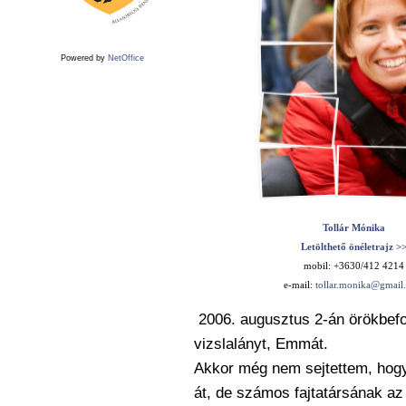
Powered by
NetOffice
Tollár Mónika
Letölthető önéletrajz >
mobil: +3630/412 4214
e-mail:
tollar.monika@gmail
2006. augusztus 2-án örökbefo
vizslalányt, Emmát.
Akkor még nem sejtettem, hogy
át, de számos fajtatársának az 