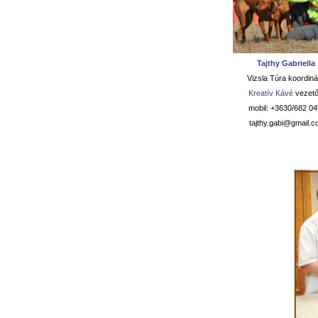
Tajthy Gabriella
Vizsla Túra koordiná
Kreatív Kávé
vezető
mobil: +3630/682 0
tajthy.
gabi@gmail.c