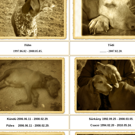
Füles
Tódi
1997.06.02 - 2008.05.05.
...........
- 2007.02.20.
Kündü
Sárkány
2006.06.11 - 2008.02.29.
1992.09.25 - 2008.03.05.
Füles
Csacsi 1994.02.20 - 2010.05.24.
2006.06.11 - 2008.02.29.