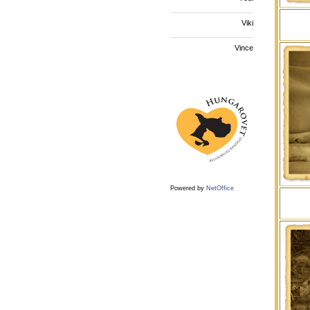
Viki
Vince
Powered by
NetOffice