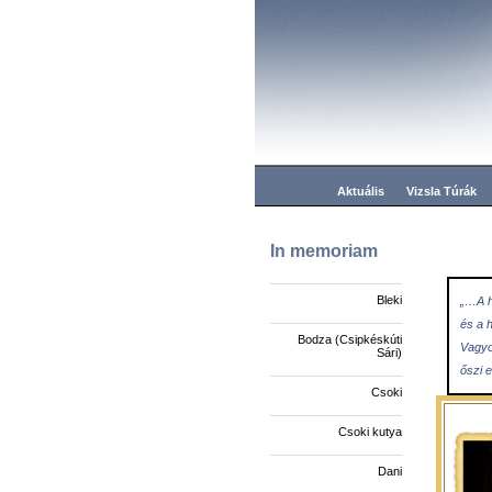
Aktuális
Vizsla Túrák
In memoriam
Bleki
„…A h
és a 
Bodza (Csipkéskúti
Vagyo
Sári)
őszi 
Csoki
Csoki kutya
Dani