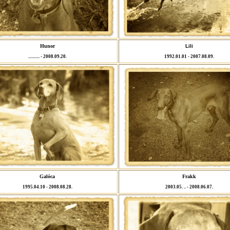
Hunor
Lili
........... - 2008.09.20.
1992.01.01 - 2007.08.09.
Galóca
Frakk
1995.04.10 - 2008.08.28.
2003.05. .. - 2008.06.07.