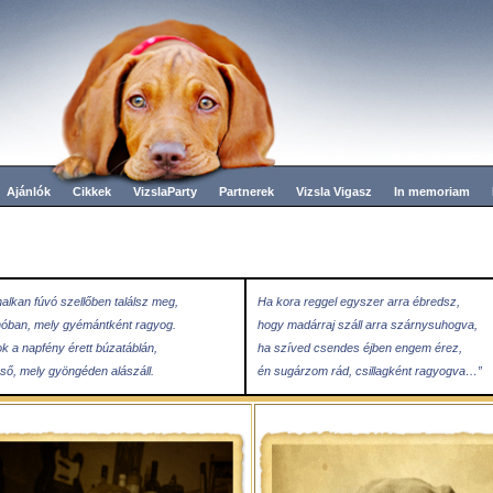
Ajánlók
Cikkek
VizslaParty
Partnerek
Vizsla Vigasz
In memoriam
alkan fúvó szellőben találsz meg,
Ha kora reggel egyszer arra ébredsz,
hóban, mely gyémántként ragyog.
hogy madárraj száll arra szárnysuhogva,
k a napfény érett búzatáblán,
ha szíved csendes éjben engem érez,
eső, mely gyöngéden alászáll.
én sugárzom rád, csillagként ragyogva…”