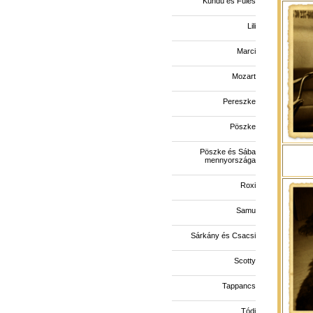
Kündü és Füles
Lili
Marci
Mozart
Pereszke
Pöszke
Pöszke és Sába
mennyországa
Roxi
Samu
Sárkány és Csacsi
Scotty
Tappancs
Tódi