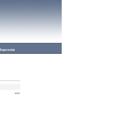
Kapcsolat
»»»