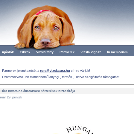
Ajánlók
Cikkek
VizslaParty
Partnerek
Vizsla Vigasz
In memoriam
Partnerek jelentkezését a
tura@vizslatura.hu
címre várjuk!
Örömmel veszünk mindennemű anyagi-, termék-, illetve szolgáltatás támogatást!
 Túra hivatalos állatorvosi hátterének biztosítója
ruár 29. péntek