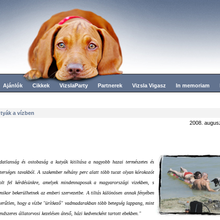
Ajánlók
Cikkek
VizslaParty
Partnerek
Vizsla Vigasz
In memoriam
tyák a vízben
2008. augus
datlanság és ostobaság a kutyák kitiltása a nagyobb hazai természetes és
terséges tavakból. A szakember néhány perc alatt több tucat olyan kórokozót
olt fel kérdésünkre, amelyek mindennaposak a magyarországi vizekben, s
mikor bekerülhetnek az emberi szervezetbe. A tiltás különösen annak fényében
zerűtlen, hogy a vízbe "ürítkező" vadmadarakban több betegség lappang, mint
endszeres állatorvosi kezelésen áteső, házi kedvencként tartott ebekben."