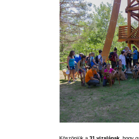
Köszönjük a
31 vizslának
, hogy g