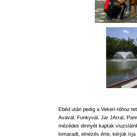
Ebéd után pedig a Vekeri-tóhoz tet
Avaval, Funkyval, Jar JArral, Pann
mézédes dinnyét kaptak viuzsláink
kimaradt, elnézés érte, kérjük írja