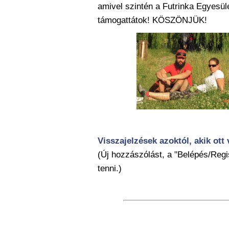
amivel szintén a Futrinka Egyesül
támogattátok! KÖSZÖNJÜK!
Visszajelzések azoktól, akik ott 
(Új hozzászólást, a "Belépés/Regis
tenni.)