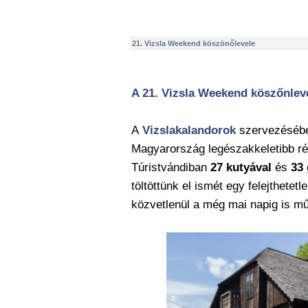
21. Vizsla Weekend köszönőlevele
A 21
. Vi
zsla Weekend kös
zőnle
v
A
Vizslakalandorok
szervezéséb
Magyarország legészakkeletibb r
Túristvándiban
27 kutyával
és
33 
töltöttünk el ismét egy felejthetetle
közvetlenül a még mai napig is 