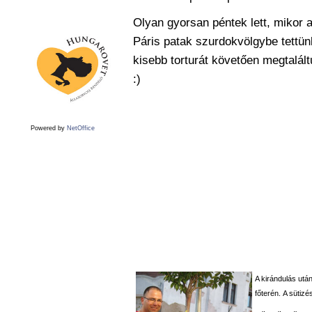
Olyan gyorsan péntek lett, mikor 
Páris patak szurdokvölgybe tettünk
kisebb torturát követ
ően megtaláltu
:)
Powered by
NetOffice
A kirándulás utá
főterén.
A sütizés