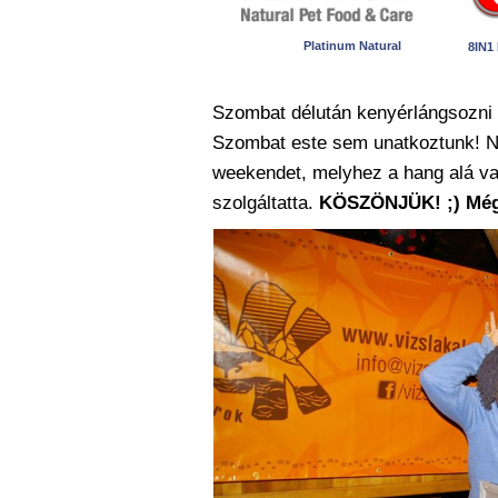
Platinum Natural
8IN1
Szombat délután kenyérlángsozni v
Szombat este sem unatkoztunk! Na
weekendet, melyhez a hang alá va
szolgáltatta.
KÖSZÖNJÜK! ;) Még 