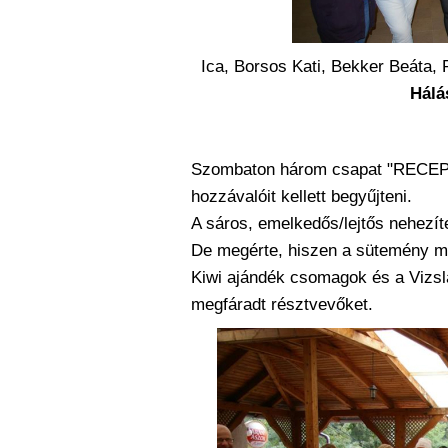
Ica, Borsos Kati, Bekker Beáta, 
Hálá
Szombaton három csapat "RECEPT
hozzávalóit kellett begyűjteni.
A sáros, emelkedős/lejtős nehezíte
De megérte, hiszen a sütemény me
Kiwi ajándék csomagok és a Vizsl
megfáradt résztvevőket.