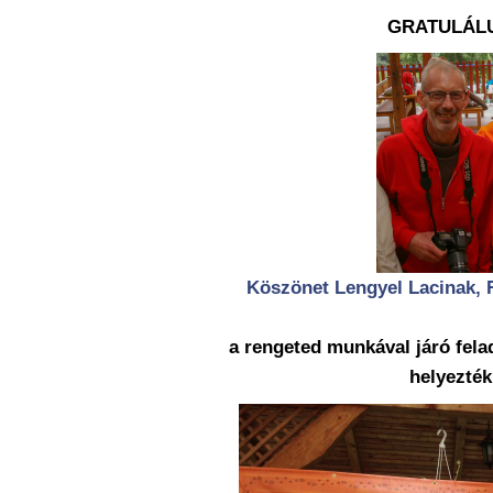
GRATULÁL
Köszönet Lengyel Lacinak, R
a rengeted munkával járó fela
helyezték