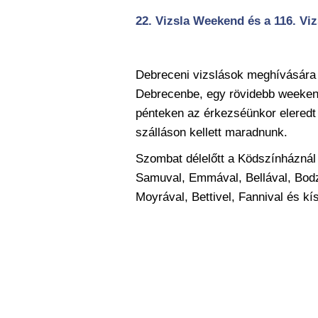
22. Vizsla Weekend és a 116. Vi
Debre
ceni vizslások meghívására 
Debrecenbe, egy rövidebb wee
ken
pénteken az érkezséünkor eleredt 
szálláson kellett maradnunk.
Szombat délelőtt a Ködszínháznál 
Samuval, Emmával, Bellával, Bod
Moyrával, Bettivel, Fannival és kís