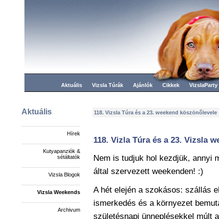
Aktuális
Vizsla Túrák
Ajánlók
Cikkek
VizslaParty
Aktuális
118. Vizsla Túra és a 23. weekend köszönőlevele
Hírek
118. Vizla Túra és a 23. Vizsla 
Kutyapanziók &
Nem is tudjuk hol kezdjük, annyi 
sétáltatók
által szervezett weekenden! :)
Vizsla Blogok
A hét elején a szokásos: szállás e
Vizsla Weekends
ismerkedés és a környezet bemuta
Archivum
születésnapi ünneplésekkel múlt a