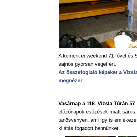
A kemencei weekend 71 fővel és 5
sajnos gyorsan véget ért.
Az összefoglaló képeket a Vizsl
megnézni:
Vasárnap a 118. Vizsla Túrán 57
előzőnapok esőzések miatt sáros
tanösvényen. ami így is emlékeze
kilátás fogadott bennünket.