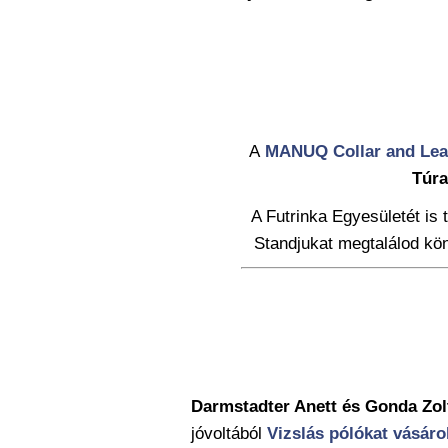
A
MANUQ Collar and Le
Túra
A Futrinka Egyesületét is
Standjukat megtalálod kön
Darmstadter Anett és Gonda Zol
jóvoltából
Vizslás pólókat vásáro