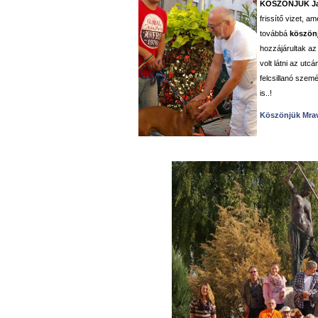
KÖSZÖNJÜK
J
frissítő vizet, a
továbbá
k
öszön
hozzájárultak az 
volt látni az utc
felcsillanó szem
is..!
Köszönjük Mrav