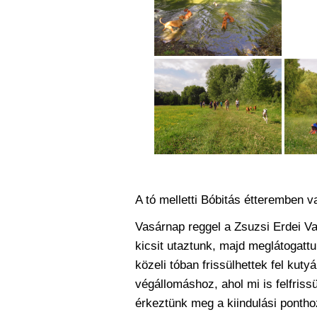
A tó melletti Bóbitás étteremben v
Vasárnap reggel a Zsuzsi Erdei Vas
kicsit utaztunk, majd meglátogatt
közeli tóban frissülhettek fel kut
végállomáshoz, ahol mi is felfriss
érkeztünk meg a kiindulási pontho