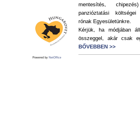
mentesítés, chipezé
panzióztatási költsége
rónak Egyesületünkre.
Kérjük, ha módjában ál
összeggel, akár csak eg
BŐVEBBEN >>
Powered by
NetOffice