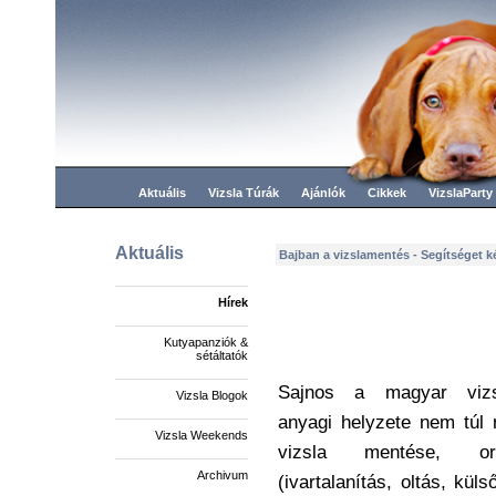
Aktuális
Vizsla Túrák
Ajánlók
Cikkek
VizslaParty
Aktuális
Bajban a vizslamentés - Segítséget k
Hírek
Kutyapanziók &
sétáltatók
Sajnos a magyar vizs
Vizsla Blogok
anyagi helyzete nem túl 
Vizsla Weekends
vizsla mentése, orv
Archivum
(ivartalanítás, oltás, kül