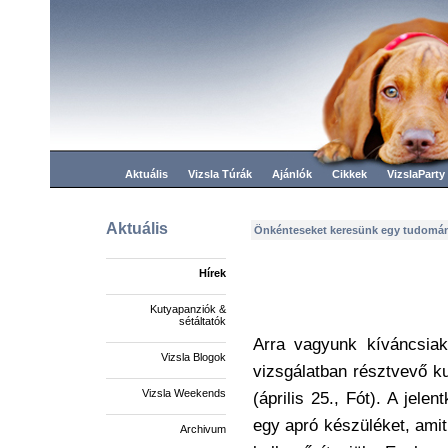
Aktuális
Vizsla Túrák
Ajánlók
Cikkek
VizslaParty
Aktuális
Önkénteseket keresünk egy tudomán
Hírek
Kutyapanziók &
sétáltatók
Arra vagyunk kíváncsia
Vizsla Blogok
vizsgálatban résztvevő k
Vizsla Weekends
(április 25., Fót). A jele
egy apró készüléket, amit 
Archivum