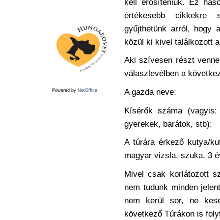
kell erősíteniük. Ez ha
értékesebb cikkekre s
gyűjthetünk arról, hogy
közül ki kivel találkozott 
Aki szívesen részt venne
válaszlevélben a követke
A gazda neve:
Powered by
NetOffice
Kísérők száma (vagyis:
gyerekek, barátok, stb):
A túrára érkező kutya/ku
magyar vizsla, szuka, 3 é
Mivel csak korlátozott 
nem tudunk minden jelent
nem kerül sor, ne kese
következő Túrákon is foly