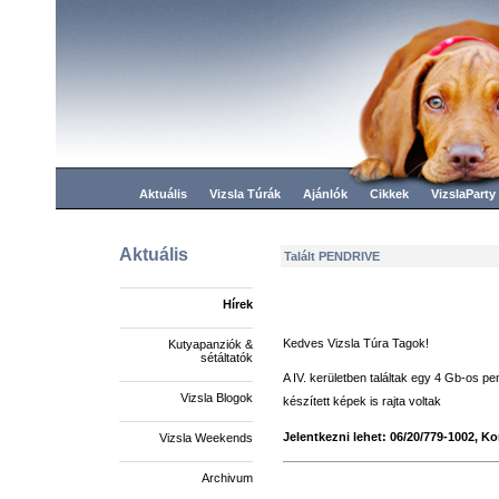
Aktuális
Vizsla Túrák
Ajánlók
Cikkek
VizslaParty
Aktuális
Talált PENDRIVE
Hírek
Kedves Vizsla Túra Tagok!
Kutyapanziók &
sétáltatók
A IV. kerületben találtak egy 4 Gb-os pe
Vizsla Blogok
készített képek is rajta voltak
Jelentkezni lehet: 06/20/779-1002, Ko
Vizsla Weekends
Archivum