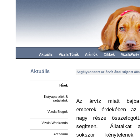
Aktuális
Vizsla Túrák
Ajánlók
Cikkek
VizslaParty
Aktuális
Segélykoncert az árvíz által sújtott á
Hírek
Kutyapanziók &
Az árvíz miatt bajba 
sétáltatók
emberek érdekében az 
Vizsla Blogok
nagy része összefogot
Vizsla Weekends
segítsen. Állataikat 
sokszor kénytelenek 
Archivum