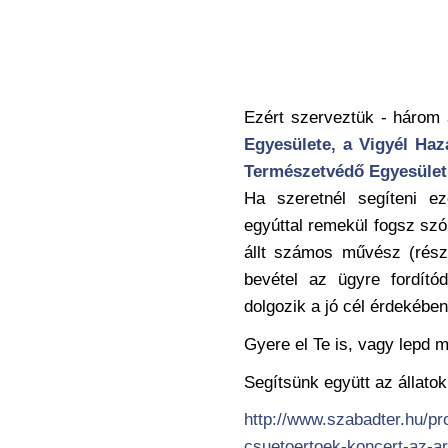
Ezért szerveztük - három 
Egyesülete, a Vigyél Haz
Természetvédő Egyesület
Ha szeretnél segíteni e
egyúttal remekül fogsz szó
állt számos művész (részl
bevétel az ügyre fordító
dolgozik a jó cél érdekében
Gyere el Te is, vagy lepd m
Segítsünk együtt az állato
http://www.szabadter.hu/pr
csuetoertoek-koncert-az-ar