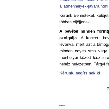
allatmenhelyek-javara.html
Kérünk Benneteket, küldjéte
többen eljöjjenek.
A bevétel minden forint
szolgálja.
A koncert bevé
levonva, mert azt a támoga
minden egyes sms vagy á
menhelyei között lesz szé
nehéz helyzetben. Tárgyi f
Kérünk, segíts nekik!
Z
«««