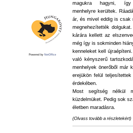
magukra hagyni, íg
menhelyre kerültek. Ráadás
ár, és mivel eddig is csak
megnehezítették dolgukat
kárára kellett az elszenve
még így is sokminden hiányz
kenneleket kell újraépíteni
Powered by
NetOffice
való kényszerű tartozkod
menhelyek önerőből már k
erejükön felül teljesített
érdekében.
Most segítség nélkül má
küzdelmüket. Pedig sok szá
életben maradásra.
(Olvass tovább a részletekért)