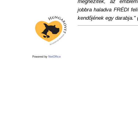
megnézitek, az embléma
jobbra haladva FRÉDI feli
kendőjének egy darabja." (
Powered by
NetOffice