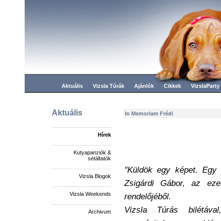
Aktuális
Vizsla Túrák
Ajánlók
Cikkek
VizslaParty
Aktuális
In Memoriam Frédi
Hírek
Kutyapanziók &
sétáltatók
"Küldök egy képet. Egy p
Vizsla Blogok
Zsigárdi Gábor, az eze
Vizsla Weekends
rendelőjéből.
Vizsla Túrás bilétáva
Archivum