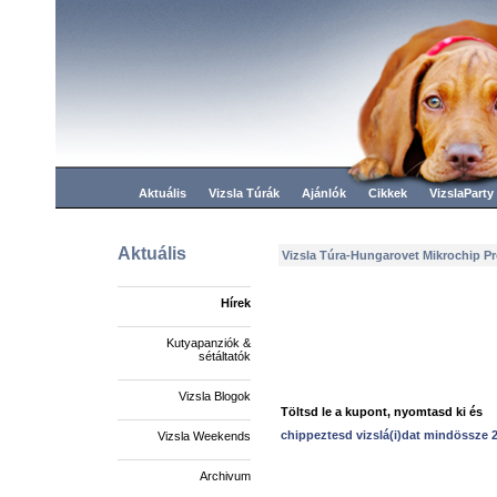
Aktuális
Vizsla Túrák
Ajánlók
Cikkek
VizslaParty
Aktuális
Vizsla Túra-Hungarovet Mikrochip P
Hírek
Kutyapanziók &
sétáltatók
Vizsla Blogok
Töltsd le a kupont, nyomtasd ki és
chippeztesd vizslá(i)dat mindössze 20
Vizsla Weekends
Archivum