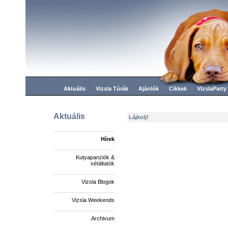
Aktuális
Vizsla Túrák
Ajánlók
Cikkek
VizslaParty
Aktuális
Lájkolj!
Hírek
Kutyapanziók &
sétáltatók
Vizsla Blogok
Vizsla Weekends
Archivum