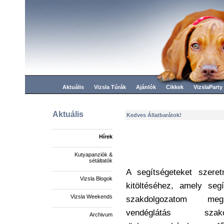
Aktuális
Vizsla Túrák
Ajánlók
Cikkek
VizslaParty
Aktuális
Kedves Állatbarátok!
Hírek
Kutyapanziók &
sétáltatók
A segítségeteket szere
Vizsla Blogok
kitöltéséhez, amely seg
Vizsla Weekends
szakdolgozatom megí
vendéglátás szak
Archivum