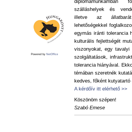
diplomamunkámban fő
szálláshelyek és vendé
illetve az állatbará
lehetőségekkel foglalkoz
egymás iránti tolerancia 
kulturális fejlettségét m
viszonyokat, egy tavalyi
Powered by
NetOffice
szolgáltatások, infrastru
tolerancia hiányával. Ekk
témában szeretnék kutat
kedves, főként kutyatart
A kérdőív itt elérhető >>
Köszönöm szépen!
Szabó Emese