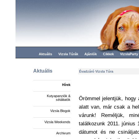
Aktuális
Vizsla Túrák
Ajánlók
Cikkek
VizslaParty
Aktuális
Évadzáró Vizsla Túra
Hírek
Kutyapanziók &
Örömmel jelentjük, hogy 
sétáltatók
alatt van, már csak a he
Vizsla Blogok
várunk! Reméljük, min
Vizsla Weekends
találkozunk 2011. június 
dátumot és ne csináljat
Archivum