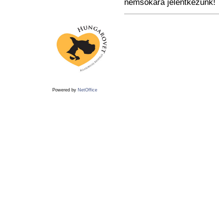
nemsokára jelentkezünk!
Powered by
NetOffice