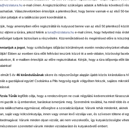
ra@vizslatura.hu
e-mail címen. A regisztrációhoz szükséges adatok a felhívás következő ré
vashatóak. Válaszlevelünkben értesítjük a jelentkezőket, hogy benne vannak-e az első 50-ben
úton juttatjuk el a találkozási pont koordinátáit is.
rjük, hogy amennyiben előre regisztráltál és kutyusod benne van az első 50 jelentkező közö
sz eljönni a túrára, jelezd felénk a
tura@vizslatura.hu
e-mail címre, hogy helyetted más érd
hetőséget tudjunk biztosítani a részvételre. Közreműködésed és megértésed előre is köszönj
nntartjuk a jogot
, hogy szélsőséges időjárási körülmények esetén rendezvényünket elhal
röljük! Ebben az esetben túra előtt felhívást teszünk közzé itt a web-oldalon, közösségi face
alunkon, ill. e-mailben értesítjük az előre regisztráltakat. Kérjük, hogy a túra időpontja előtt 
alainkat!
 elmúlt 5 év
46 kirándulásának
sikere és népszerűsége alapján újabb közös kirándulásra h
zslát a gazdájával együtt! Csobánka a Pilis hegység egyik völgyében fekszik, sajátos mikroklí
átással.
Vizsla Túrák
legfőbb célja, hogy a rendezvényen ne csak négylábú kedvenceinket fárasszuk
 mi gazdik is új embereket, barátokat ismerjünk meg. Szeretnénk továbbá, ha minél több és el
zsla találkozhatna egymással, elősegítve a szocializációjukat. Várunk tehát mindenkit, akinek
yan, saját vagy kölcsönkutyája, innen vagy onnan levő vizslája van, és szívesen töltene el e
bbedmagával. Várunk minden olyan vizslát, aki nem veszekedős, így kutyaközösségbe vihet
rmészetesen szeretettel várunk minden vizslabarátot és kutyakedvelő embert.