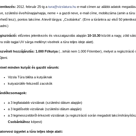
lentkezés:
2012. február 25-ig a
tura@vizslatura.hu
e-mail címen az alábbi adatok megadásá
ve, születési éve/hónapja/napja, neme + a gazdi neve, e-mail címe, mobilszáma (amin a túra i
érhető lesz), pontos lakcíme. A levél tárgya: „Csobánka”. (Erre a túránkra az első 50 jelentkez
adni.)
gisztráció:
előzetes jelentkezés és visszaigazolás alapján
10-10.30
között a nagy, zöld sáto
a stáb tagjai UV sárga mellényt viselnek a túra teljes ideje alatt).
szvételi hozzájárulás:
1.000 Ft/kutya
(...tehát nem 1.000 Ft/ember), melyet a regisztráció 
jteni.
ivel minden kutyát és gazdit várunk:
Vizsla Túra biléta a kutyáknak
kutyaürülék-felszedő zacskók
ándékcsomagok:
a 3 legfiatalabb vizslának (születési dátum alapján)
a 3 legidősebb vizslának (születési dátum alapján)
a 3 legmesszebbről érkezett vizslának (a regisztráció során megadott lakcím/irányítós
Csobánkához
képest)
latorvosi ügyelet a túra teljes ideje alatt: