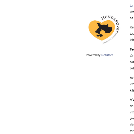
tu
ol
az 
Ké
tud
le
Fe
Powered by
NetOffice
tö
old
old
Az
vi
kil
A
de
vi
ol
tö
te