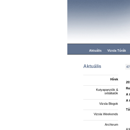
Aktuális
Vizsla Túrák
Aktuális
47
Hírek
20
Re
Kutyapanziók &
sétáltatók
A 
A 
Vizsla Blogok
Tá
Vizsla Weekends
Archivum
A 