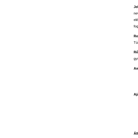
Je
ne
el
fog
Re
Túr
Ré
gyű
Am
Aj
Ál