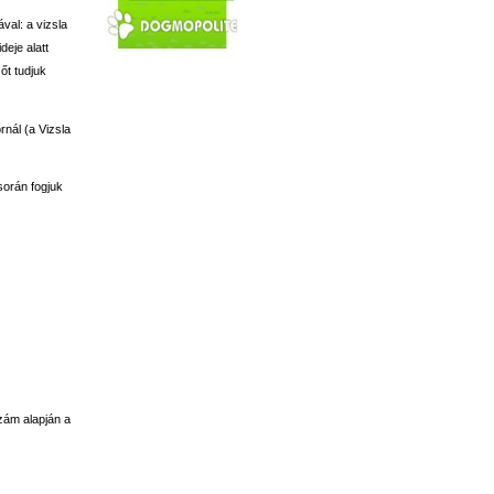
val: a vizsla
deje alatt
őt tudjuk
rnál (a Vizsla
során fogjuk
zám alapján a