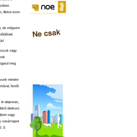
szében
, illetve ezen
tt, de mégsem
eklődőnek
ük!
asszuk vagy
book
látogasd meg
ívunk minden
mával, festői
 le alaposan,
térő életkorú
 ilyen vagy
gy vasárnapot
ő. S