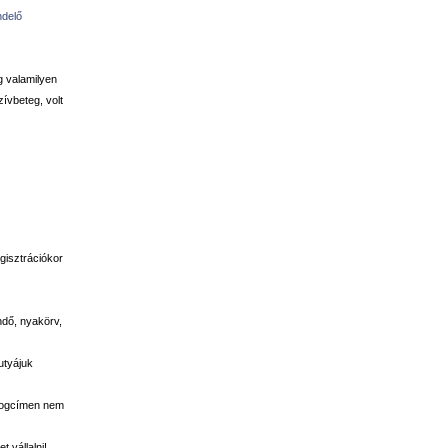
ndelő
g valamilyen
zívbeteg, volt
gisztrációkor
ndő, nyakörv,
utyájuk
 jogcímen nem
 vállalni!