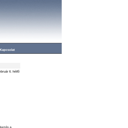
Kapcsolat
ebruár 6. hétfő
ntkezés a