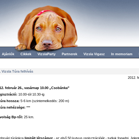
Ajánlók
Cikkek
VizslaParty
Partnerek
Vizsla Vigasz
In memoriam
. Vizsla Túra felhívás
2012. f
12. február 26., vasárnap 10.00 „Csobánka”
gisztráció:
10.00-tól 10.30-ig
túra hossza:
5-6 km (szintemelkedés: 200 m)
túra nehézsége:
***
volság Bp-től:
25 km.
februári túránkra
limitált létszámot
- az első 50 kutyus regisztrációját - tudjuk fogadni. Jele