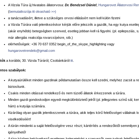
A Vizsla Túra új hivatalos állatorvosa:
Dr. Bendzsel Dániel
,
Hungarovet Állatorvosi Re
(
bemutatkozója itt olvasható >>)
a tanácsadásért, illetve a szükséges orvosi ellátásért nem kell külön fizetni
a Vizsla Túrára való jelentkezéskor kérjük előre jelezzék a gazdik, ha egy kutya esetle
(akár enyhébb) betegségben szenved, esetleg jobban kell rá figyelni. (pl. epilepsziás, s
már allergiás reakciója rovarcsípésre, stb.)
elérhetőségek: +36 70 637 0352 begin_of_the_skype_highlighting vagy
hungarovetrendelo@gmail.com
tók
a korábbi, 30. Vizsla Túráról, Csobánkáról
itt
.
ntos szabályok:
A kutyaürüléket minden gazdinak példamutatóan össze kell szedni, melyhez zacsit a re
biztosítunk.
Csakis minden oltással rendelkező és nem tüzelő állatok érkezzenek a túrára.
Minden gazdi gondoskodjon egyedi megkülönböztető jelről (pl. jellegzetes színű sál, ke
hám) a kutyája számára.
Kizárólag olyan gazdik jelentkezzenek a túrára, akik teljes körű felelősséget vállalnak k
viselkedéséért!
A túrán mindenki a saját felelősségére vesz részt; kártérítés a rendezőktől semmilyen
igényelhető!
A túra közben bekövetkező esetleges balesetekért a szervezők nem tudnak felelősséget