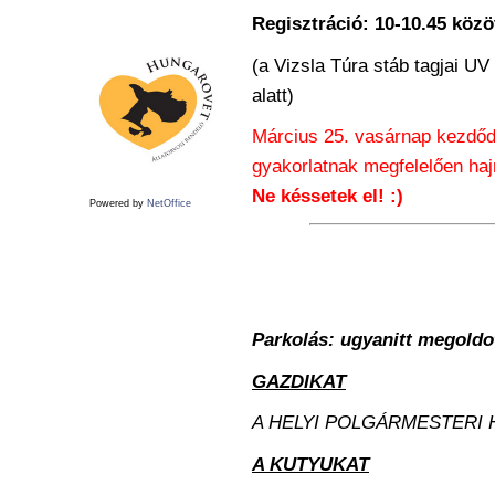
Regisztráció:
10-10.45 közö
(a Vizsla Túra stáb tagjai UV 
alatt)
Március 25. vasárnap kezdő
gyakorlatnak megfelelően hajna
Ne késsetek el! :)
Powered by
NetOffice
Parkolás: ugyanitt megoldo
GAZDIKAT
A HELYI POLGÁRMESTERI 
A KUTYUKAT