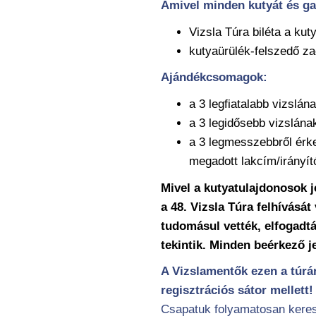
Amivel minden kutyát és ga
Vizsla Túra biléta a ku
kutyaürülék-felszedő z
Ajándékcsomagok:
a 3 legfiatalabb vizslán
a 3 legidősebb vizslána
a 3 legmesszebbről érke
megadott lakcím/irányí
Mivel a kutyatulajdonosok j
a 48. Vizsla Túra felhívását
tudomásul vették, elfogadt
tekintik. Minden beérkező j
A Vizslamentők ezen a túrán
regisztrációs sátor mellett
Csapatuk folyamatosan keres