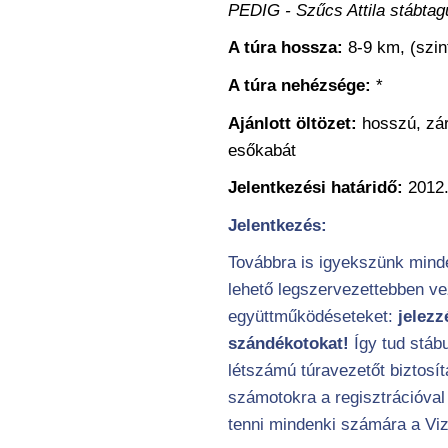
PEDIG - Szűcs Attila stábta
A túra hossza:
8-9 km, (szin
A túra nehézsége:
*
Ajánlott öltözet:
hosszú, zár
esőkabát
Jelentkezési határidő:
2012.
Jelentkezés:
Továbbra is igyekszünk minde
lehető legszervezettebben ve
együttműködéseteket:
jelezz
szándékotokat!
Így tud stáb
létszámú túravezetőt biztosí
számotokra a regisztrációval 
tenni mindenki számára a Vi