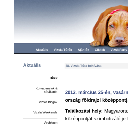
Aktuális
Vizsla Túrák
Ajánlók
Cikkek
VizslaParty
Aktuális
48. Vizsla Túra felhívása
Hírek
Kutyapanziók &
2012. március 25-én, vasár
sétáltatók
ország földrajzi középpontj
Vizsla Blogok
Találkozási hely:
Magyarorsz
Vizsla Weekends
középpontját szimbolizáló jel
Archivum