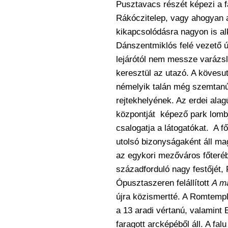
Pusztavacs részét képezi a f
Rákóczitelep, vagy ahogyan a
kikapcsolódásra nagyon is al
Dánszentmiklós felé vezető ú
lejárótól nem messze varázsl
keresztül az utazó. A kövesu
némelyik talán még szemtanúj
rejtekhelyének. Az erdei alagú
központját képező park lomb
csalogatja a látogatókat. A f
utolsó bizonyságaként áll 
az egykori mezőváros főteréb
századforduló nagy festőjét, 
Ópusztaszeren felállított
A m
újra közismertté. A Romtemp
a 13 aradi vértanú, valamint 
faragott arcképéből áll. A fal