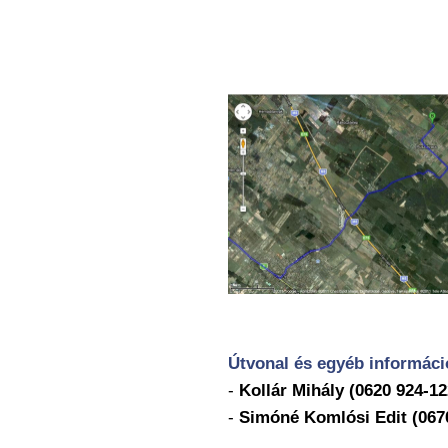
Útvonal és egyéb informác
-
Kollár Mihály (0620 924-1
-
Simóné Komlósi Edit (067