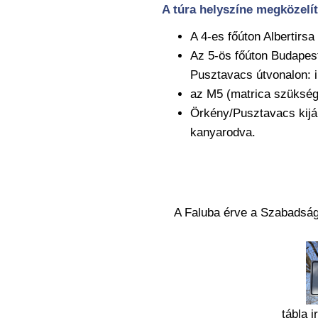
A túra helyszíne megközelí
A 4-es főúton Albertirsa
Az 5-ös főúton Budapes
Pusztavacs útvonalon: il
az M5 (matrica szüksége
Örkény/Pusztavacs kijár
kanyarodva.
A Faluba érve a Szabadsá
tábla i