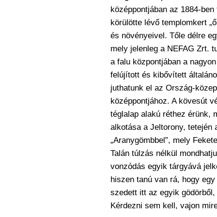
középpontjában az 1884-ben 
körülötte lévő templomkert „ős
és növényeivel. Tőle délre eg
mely jelenleg a NEFAG Zrt. t
a falu központjában a nagyon
felújított és kibővített által
juthatunk el az Ország-közep
középpontjához. A kövesút vé
téglalap alakú réthez érünk,
alkotása a Jeltorony, tetején
„Aranygömbbel”, mely Feket
Talán túlzás nélkül mondhatju
vonzódás egyik tárgyává jelké
hiszen tanú van rá, hogy eg
szedett itt az egyik gödörből
Kérdezni sem kell, vajon mire 