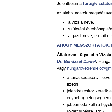
Jelentkezni a
tura@vizslatu
az alábbi adatok megadásáva
a vizsla neve,
születési éve/hónapja/
a gazdi neve, e-mail c
AHOGY MEGSZOKTÁTOK, Í
Állatorvosi ügyelet a Vizsl
Dr. Bendzsel Dániel
, Hungar
vagy
hungarovetrendelo@gm
a tanácsadásért, illetve
fizetni
jelentkezéskor kéretik e
enyhébb) betegségben 
jobban oda kell rá figyel
rovarcsípésre, stb.)