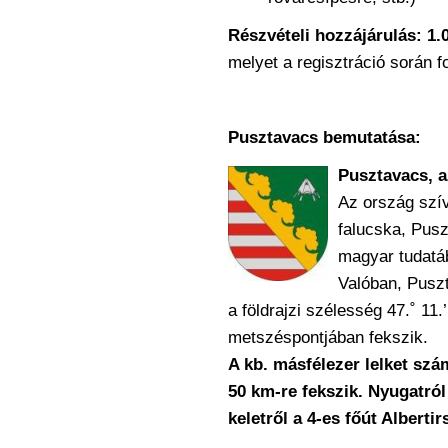
Részvételi hozzájárulás:
1.
melyet a regisztráció során fo
Pusztavacs bemutatása:
Pusztavacs, 
Az ország szív
falucska, Pus
magyar tudatáb
Valóban, Pusz
a földrajzi szélesség 47.˚ 11.
metszéspontjában fekszik.
A kb. másfélezer lelket sz
50 km-re
fekszik. Nyugatról
keletről a 4-es főút Alberti