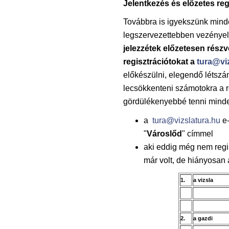
Jelentkezés és előzetes reg
Továbbra is igyekszünk minde
legszervezettebben vezényelj
jelezzétek előzetesen részv
regisztrációtokat a
tura@vi
előkészülni, elegendő létszám
lecsökkenteni számotokra a reg
gördülékenyebbé tenni minde
a
tura@vizslatura.hu
e-
"
Városlőd
" címmel
aki eddig még nem regis
már volt, de hiányosan a
1.
a vizsla
2.
a gazdi