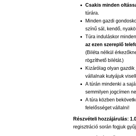
Csakis minden oltáss
túrára.
Minden gazdi gondoskod
színű sál, kendő, nyakö
Túra induláskor mindenk
az ezen szereplő telef
(Biléta nélkül érkezőkn
rögzíthető bilétát.)
Kizárólag olyan gazdik j
vállalnak kutyájuk vise
A túrán mindenki a saját
semmilyen jogcímen ne
A túra közben bekövetk
felelősséget vállalni!
Részvételi hozzájárulás: 1.
regisztráció során fogjuk gyűj