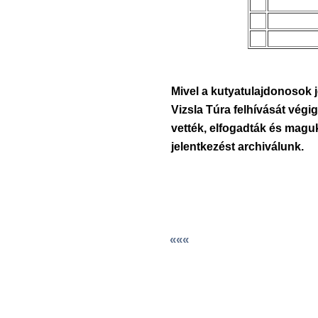
Mivel a kutyatulajdonosok j
Vizsla Túra felhívását végi
vették, elfogadták és magu
jelentkezést archiválunk.
«««