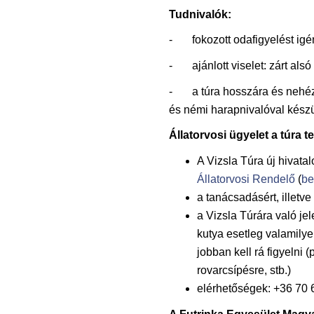
Tudnivalók:
- fokozott odafigyelést igén
- ajánlott viselet: zárt alsó 
- a túra hosszára és nehézs
és némi harapnivalóval készü
Állatorvosi ügyelet a túra tel
A Vizsla Túra új hivatal
Állatorvosi Rendelő
(
be
a tanácsadásért, illetve
a Vizsla Túrára való je
kutya esetleg valamily
jobban kell rá figyelni (
rovarcsípésre, stb.)
elérhetőségek: +36 70