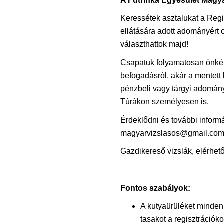
A Futrinka Egyesület Magya
Keressétek asztalukat a Regis
ellátására adott adományért 
választhattok majd!
Csapatuk folyamatosan önkén
befogadásról, akár a mentett 
pénzbeli vagy tárgyi adomán
Túrákon személyesen is.
Érdeklődni és további inform
magyarvizslasos@gmail.com 
Gazdikereső vizslák, elérhető
Fontos szabályok:
A kutyaürüléket minden
tasakot a regisztrációko