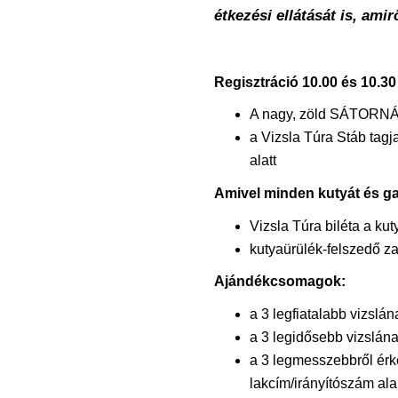
étkezési ellátását is, amir
Regisztráció 10.00 és 10.30
A nagy, zöld SÁTORN
a Vizsla Túra Stáb tagja
alatt
Amivel minden kutyát és ga
Vizsla Túra biléta a ku
kutyaürülék-felszedő z
Ajándékcsomagok:
a 3 legfiatalabb vizslá
a 3 legidősebb vizslána
a 3 legmesszebbről érke
lakcím/irányítószám al