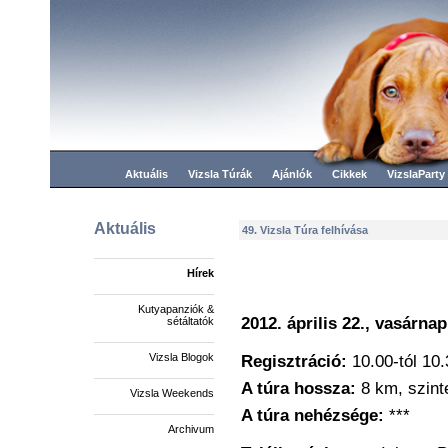
Aktuális
Vizsla Túrák
Ajánlók
Cikkek
VizslaParty
Aktuális
49. Vizsla Túra felhívása
Hírek
Kutyapanziók &
2012. április 22., vasárna
sétáltatók
Vizsla Blogok
Regisztráció:
10.00-tól 10.
A túra hossza:
8 km, szint
Vizsla Weekends
A túra nehézsége:
***
Archivum