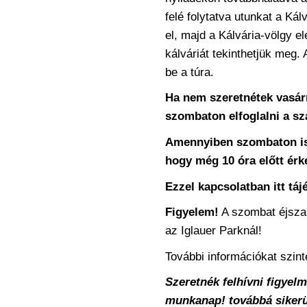
felé folytatva utunkat a Kál
el, majd a Kálvária-völgy e
kálváriát tekinthetjük meg. 
be a túra.
Ha nem szeretnétek vasár
szombaton elfoglalni a szá
Amennyiben szombaton is 
hogy még 10 óra előtt ér
Ezzel kapcsolatban itt tá
Figyelem!
A szombat éjszaka
az Iglauer Parknál!
További információkat szin
Szeretnék felhívni figyelm
munkanap! továbbá sikerü