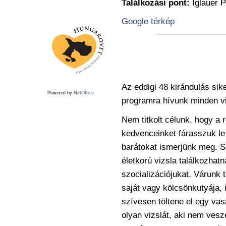
Találkozási pont:
Iglauer P
Google térkép
Az eddigi 48 kirándulás si
Powered by
NetOffice
programra hívunk minden vi
Nem titkolt célunk, hogy a
kedvenceinket fárasszuk le
barátokat ismerjünk meg. S
életkorú vizsla találkozhat
szocializációjukat. Várunk 
saját vagy kölcsönkutyája, 
szívesen töltene el egy va
olyan vizslát, aki nem ves