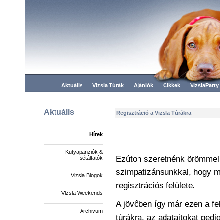
Aktuális
Vizsla Túrák
Ajánlók
Cikkek
VizslaParty
Aktuális
Regisztráció a Vizsla Túrákra
Hírek
Kutyapanziók &
Ezúton szeretnénk örömmel 
sétáltatók
szimpatizánsunkkal, hogy me
Vizsla Blogok
regisztrációs felülete.
Vizsla Weekends
A jövőben így már ezen a fel
Archivum
túrákra, az adataitokat ped