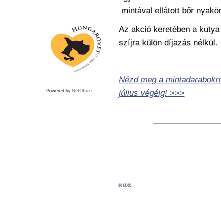
mintával ellátott bőr nyak
Az akció keretében a kutya 
szíjra külön díjazás nélkül.
Nézd meg a mintadarabokról
július végéig! >>>
Powered by
NetOffice
«««