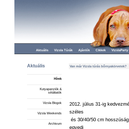
Aktuális
Vizsla Túrák
Ajánlók
Cikkek
VizslaParty
Aktuális
Van már Vizsla túrás bőrnyakörvetek?
Hírek
Kutyapanziók &
sétáltatók
Vizsla Blogok
2012. július 31-ig kedvezm
széles
Vizsla Weekends
és 30/40/50 cm hosszúságú,
Archivum
egyedi