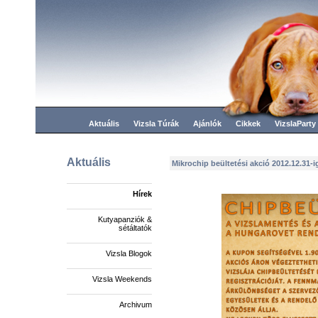
Aktuális
Vizsla Túrák
Ajánlók
Cikkek
VizslaParty
Aktuális
Mikrochip beültetési akció 2012.12.31-i
Hírek
Kutyapanziók &
sétáltatók
Vizsla Blogok
Vizsla Weekends
Archivum