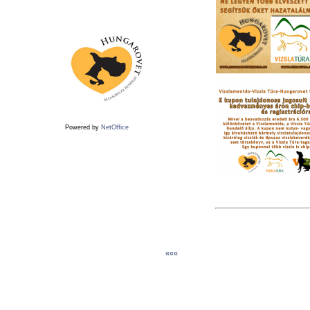
Powered by
NetOffice
«««