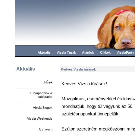
Aktuális
Vizsla Túrák
Ajánlók
Cikkek
VizslaParty
Aktuális
Kedves Vizsla túrások
Hírek
Kedves Vizsla túrások!
Kutyapanziók &
sétáltatók
Mozgalmas, eseményekkel és klassz 
mondhatjuk, hogy túl vagyunk az 56.
Vizsla Blogok
születésnapunkat ünnepeljük!
Vizsla Weekends
Ezúton szeretném megköszönni minde
Archivum