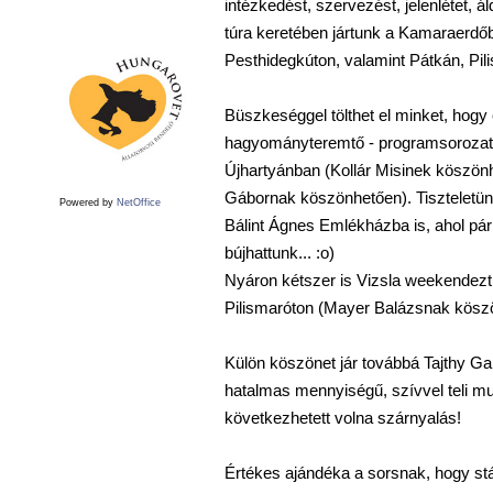
intézkedést, szervezést, jelenlétet, á
túra keretében jártunk a Kamaraerd
Pesthidegkúton, valamint Pátkán, Pil
Büszkeséggel tölthet el minket, hogy
hagyományteremtő - programsorozatoka
Újhartyánban (Kollár Misinek köszönh
Gábornak köszönhetően). Tiszteletünk
Powered by
NetOffice
Bálint Ágnes Emlékházba is, ahol pár
bújhattunk... :o)
Nyáron kétszer is Vizsla weekendezt
Pilismaróton (Mayer Balázsnak kösz
Külön köszönet jár továbbá Tajthy Ga
hatalmas mennyiségű, szívvel teli m
következhetett volna szárnyalás!
Értékes ajándéka a sorsnak, hogy stáb