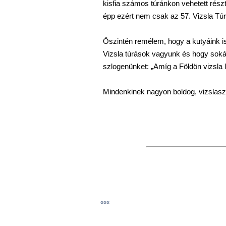
kisfia számos túránkon vehetett rész
épp ezért nem csak az 57. Vizsla Túr
Őszintén remélem, hogy a kutyáink i
Vizsla túrások vagyunk és hogy sokái
szlogenünket: „Amíg a Földön vizsla l
Mindenkinek nagyon boldog, vizslas
«««