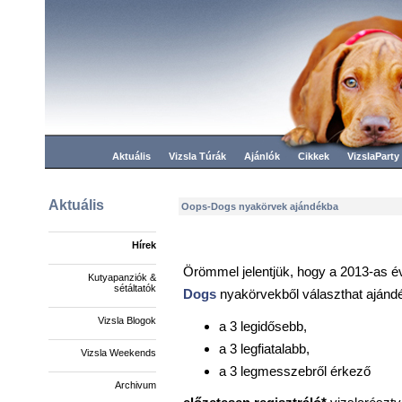
Aktuális
Vizsla Túrák
Ajánlók
Cikkek
VizslaParty
Aktuális
Oops-Dogs nyakörvek ajándékba
Hírek
Örömmel jelentjük, hogy a 2013-as é
Kutyapanziók &
sétáltatók
Dogs
nyakörvekből választhat ajándé
Vizsla Blogok
a 3 legidősebb,
a 3 legfiatalabb,
Vizsla Weekends
a 3 legmesszebről érkező
Archivum