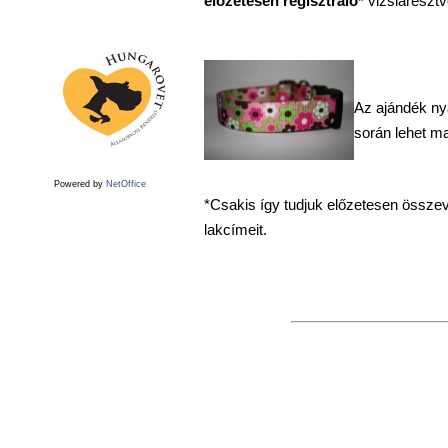
előzetesen regisztráló*
vizslarésztv
Az ajándék ny
során lehet ma
Powered by
NetOffice
*Csakis így tudjuk előzetesen összeve
lakcímeit.