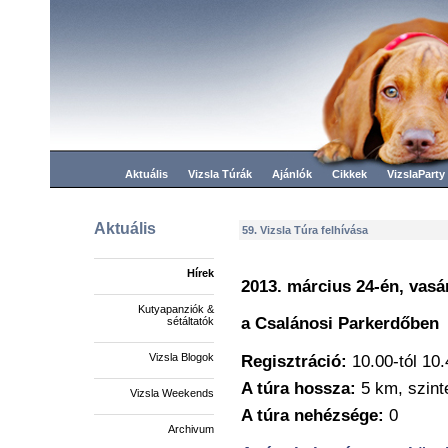
Aktuális
Vizsla Túrák
Ajánlók
Cikkek
VizslaParty
Aktuális
59. Vizsla Túra felhívása
Hírek
2013. március 24-én, vasá
Kutyapanziók &
a Csalánosi Parkerdőbe
sétáltatók
Vizsla Blogok
Regisztráció:
10.00-tól 10.
A túra hossza:
5 km, szint
Vizsla Weekends
A túra nehézsége:
0
Archivum