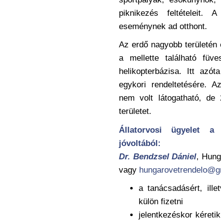
piknikezés feltételeit.
eseménynek ad otthont.
Az erdő nagyobb területén
a mellette található füv
helikopterbázisa. Itt azót
egykori rendeltetésére. A
nem volt látogatható, de
területet.
Állatorvosi ügyelet a 
jóvoltából:
Dr. Bendzsel Dániel
, Hung
vagy
hungarovetrendelo@g
a tanácsadásért, ill
külön fizetni
jelentkezéskor kéretik