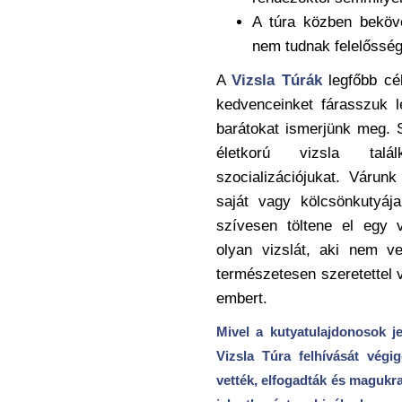
A túra közben beköv
nem tudnak felelőssége
A
Vizsla Túrák
legfőbb cé
kedvenceinket fárasszuk l
barátokat ismerjünk meg. 
életkorú vizsla talá
szocializációjukat. Várun
saját vagy kölcsönkutyáj
szívesen töltene el egy 
olyan vizslát, aki nem v
természetesen szeretettel 
embert.
Mivel a kutyatulajdonosok je
Vizsla Túra felhívását végi
vették, elfogadták és magukr