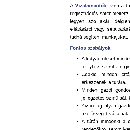
A
Vizslamentők
ezen a túr
regisztrációs sátor mellet
legyen szó akár ideigle
ellátásáról vagy sétáltatá
tudná segíteni munkájukat, 
Fontos szabályok:
A kutyaürüléket minde
melyhez zacsit a regis
Csakis minden oltá
érkezzenek a túrára.
Minden gazdi gondos
jellegzetes színű sál
Kizárólag olyan gazdi
felelősséget vállalnak
A túrán mindenki a s
rendezőktől semmilye