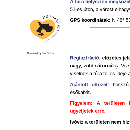
A túra helyszíne megközel
52-es úton, a várost elhagy
GPS koordináták:
N 46° 53
Powered by
NetOffice
Regisztráció:
előzetes jel
nagy, zöld sátornál
(a Vizs
viselnek a túra teljes ideje a
Ajánlott öltözet:
hosszú, 
esőkabát.
Figyelem:
A területen 
ügyeljetek erre.
Ivóvíz a területen nem bi