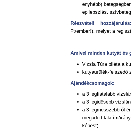
enyhébb) betegségben 
epilepsziás, szívbeteg
Részvételi hozzájárulás
Ft/ember!), melyet a regiszt
Amivel minden kutyát és 
Vizsla Túra biléta a k
kutyaürülék-felszedő
Ajándékcsomagok:
a 3 legfiatalabb vizsl
a 3 legidősebb vizslán
a 3 legmesszebbről ér
megadott lakcím/irány
képest)