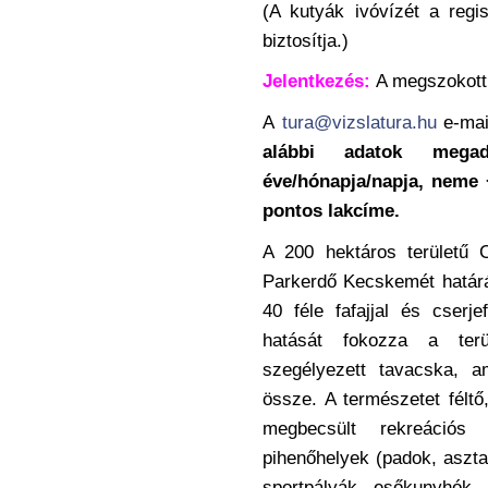
(A kutyák ivóvízét a regi
biztosítja.)
Jelentkezés:
A megszokot
A
tura@vizslatura.hu
e-mai
alábbi adatok megad
éve/hónapja/napja, neme 
pontos lakcíme.
A 200 hektáros területű 
Parkerdő Kecskemét határá
40 féle fafajjal és cserjef
hatását fokozza a terü
szegélyezett tavacska, am
össze. A természetet féltő
megbecsült rekreációs 
pihenőhelyek (padok, asztal
sportpályák, esőkunyhók, 