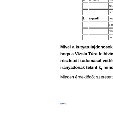
szü
ne
2.
a gazdi
nev
e-m
mob
pon
Mivel a kutyatulajdonosok 
hogy a Vizsla Túra felhívá
részleteit tudomásul vett
irányadónak tekintik, min
Minden érdeklődőt szeretett
«««