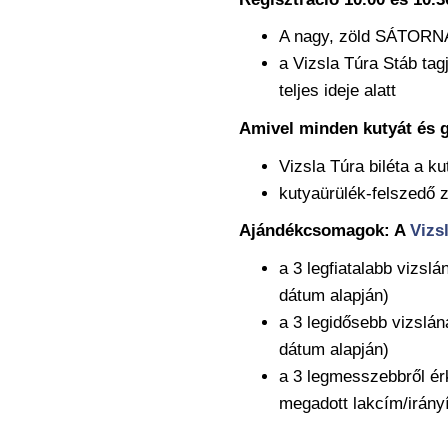
A nagy, zöld SÁTORN
a Vizsla Túra Stáb tag
teljes ideje alatt
Amivel minden kutyát és g
Vizsla Túra biléta a k
kutyaürülék-felszedő 
Ajándékcsomagok: A
Vizs
a 3 legfiatalabb vizslá
dátum alapján)
a 3 legidősebb vizslán
dátum alapján)
a 3 legmesszebbről érk
megadott lakcím/irány