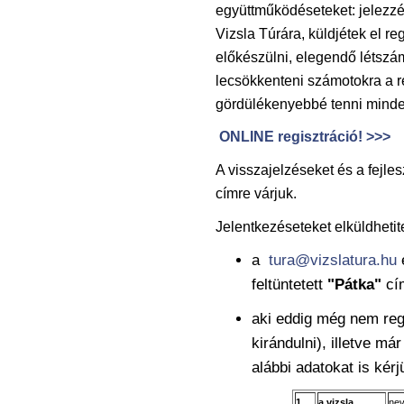
együttműködéseteket: jelezzé
Vizsla Túrára, küldjétek el re
előkészülni, elegendő létszám
lecsökkenteni számotokra a regi
gördülékenyebbé tenni minde
ONLINE regisztráció! >>>
A visszajelzéseket és a fejles
címre várjuk.
Jelentkezéseteket elküldheti
a
tura@vizslatura.hu
e
feltüntetett
"Pátka"
cí
aki eddig még nem reg
kirándulni), illetve má
alábbi adatokat is kérj
1.
a vizsla
nev