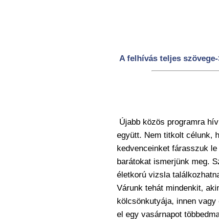
A felhívás teljes szövege
Újabb közös programra hívu
együtt. Nem titkolt célunk
kedvenceinket fárasszuk le 
barátokat ismerjünk meg. Sz
életkorú vizsla találkozhatn
Várunk tehát mindenkit, aki
kölcsönkutyája, innen vagy 
el egy vasárnapot többedma