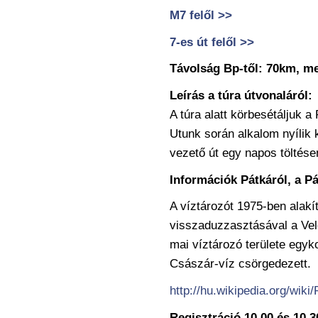
M7 felől >>
7-es út felől >>
Távolság Bp-től: 70km, me
Leírás a túra útvonaláról:
A túra alatt körbesétáljuk a
Utunk során alkalom nyílik 
vezető út egy napos töltése
Információk Pátkáról, a Pá
A víztározót 1975-ben alakí
visszaduzzasztásával a Vel
mai víztározó területe egyko
Császár-víz csörgedezett.
http://hu.wikipedia.org/wi
Regisztráció 10.00 és 10.3