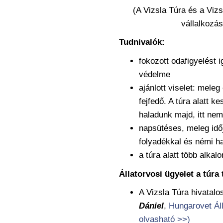
(A Vizsla Túra és a Viz
vállalkozá
Tudnivalók:
fokozott odafigyelést i
védelme
ajánlott viselet: meleg
fejfedő. A túra alatt 
haladunk majd, itt ne
napsütéses, meleg idő
folyadékkal és némi ha
a túra alatt több alka
Állatorvosi ügyelet a túra t
A Vizsla Túra hivatalo
Dániel
,
Hungarovet Ál
olvasható >>)