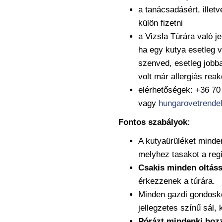
a tanácsadásért, illet
külön fizetni
a Vizsla Túrára való j
ha egy kutya esetleg 
szenved, esetleg jobban
volt már allergiás reak
elérhetőségek: +36 70
vagy
hungarovetrend
Fontos szabályok:
A kutyaürüléket minde
melyhez tasakot a regi
Csakis minden oltáss
érkezzenek a túrára.
Minden gazdi gondosko
jellegzetes színű sál,
Pórázt mindenki hoz