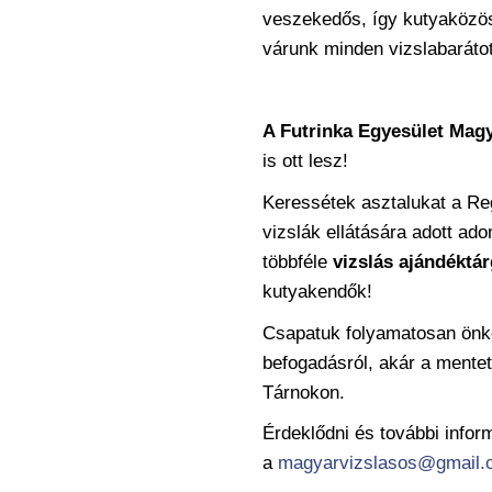
veszekedős, így kutyaközös
várunk minden vizslabaráto
A Futrinka Egyesület Magy
is ott lesz!
Keressétek asztalukat a Reg
vizslák ellátására adott ad
többféle
vizslás
ajándéktár
kutyakendők!
Csapatuk folyamatosan önké
befogadásról, akár a mentett
Tárnokon.
Érdeklődni és további infor
a
magyarvizslasos@gmail.