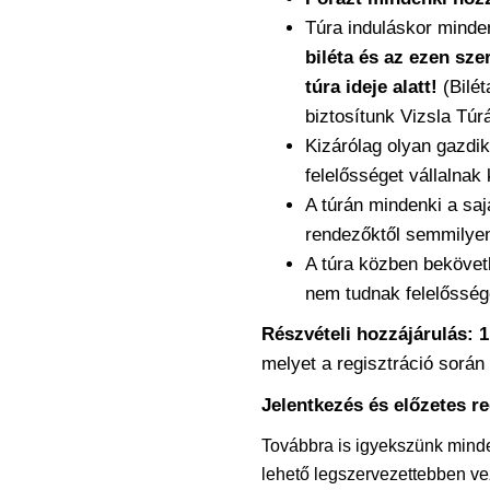
Túra induláskor minden
biléta és az ezen sze
túra ideje alatt!
(Bilét
biztosítunk Vizsla Túrá
Kizárólag olyan gazdik
felelősséget vállalnak
A túrán mindenki a saj
rendezőktől semmilyen
A túra közben bekövet
nem tudnak felelőssége
Részvételi hozzájárulás: 1
melyet a regisztráció során 
Jelentkezés és előzetes re
Továbbra is igyekszünk minde
lehető legszervezettebben ve