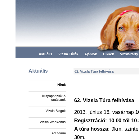
Aktuális
Vizsla Túrák
Ajánlók
Cikkek
VizslaParty
Aktuális
62. Vizsla Túra felhívása
Hírek
Kutyapanziók &
62. Vizsla Túra felhívása
sétáltatók
Vizsla Blogok
2013. június 16. vasárnap
1
Regisztráció: 10.00-tól 10.
Vizsla Weekends
A túra hossza:
9km, szinte
Archivum
30m.