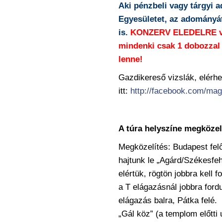
Aki pénzbeli vagy tárgyi 
Egyesületet, az adományát
is.
KONZERV ELEDELRE van
mindenki csak 1 dobozzal 
lenne!
Gazdikereső vizslák, elérh
itt:
http://facebook.com/mag
A túra helyszíne megközel
Megközelítés: Budapest felő
hajtunk le „Agárd/Székesfe
elértük, rögtön jobbra kell 
a T elágazásnál jobbra ford
elágazás balra, Pátka felé. 
„Gál köz” (a templom előtti 