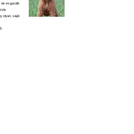
 de mi gazdik
zsla
y olyan, saját
 S