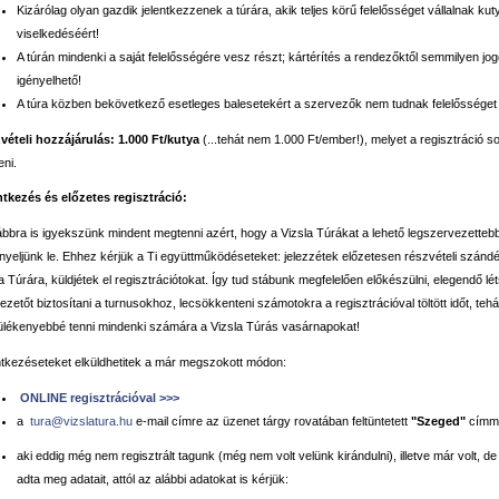
Kizárólag olyan gazdik jelentkezzenek a túrára, akik teljes körű felelősséget vállalnak kut
viselkedéséért!
A túrán mindenki a saját felelősségére vesz részt; kártérítés a rendezőktől semmilyen j
igényelhető!
A túra közben bekövetkező esetleges balesetekért a szervezők nem tudnak felelősséget v
vételi hozzájárulás: 1.000 Ft/kutya
(...tehát nem 1.000 Ft/ember!), melyet a regisztráció s
eni.
ntkezés és előzetes regisztráció:
bbra is igyekszünk mindent megtenni azért, hogy a Vizsla Túrákat a lehető legszervezetteb
yeljünk le. Ehhez kérjük a Ti együttműködéseteket: jelezzétek előzetesen részvételi szánd
a Túrára, küldjétek el regisztrációtokat. Így tud stábunk megfelelően előkészülni, elegendő l
ezetőt biztosítani a turnusokhoz, lecsökkenteni számotokra a regisztrációval töltött időt, tehá
ülékenyebbé tenni mindenki számára a Vizsla Túrás vasárnapokat!
ntkezéseteket elküldhetitek a már megszokott módon:
ONLINE regisztrációval >>>
a
tura@vizslatura.hu
e-mail címre az üzenet tárgy rovatában feltüntetett
"Szeged"
címme
aki eddig még nem regisztrált tagunk (még nem volt velünk kirándulni), illetve már volt, d
adta meg adatait, attól az alábbi adatokat is kérjük: