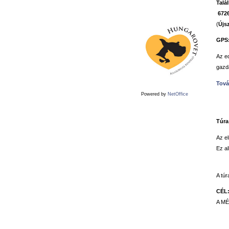
Talá
6726
(
Újs
GPS
Az e
gazdá
Tová
Powered by
NetOffice
Túra 
Az e
Ez a
A túr
CÉL
A MÉ