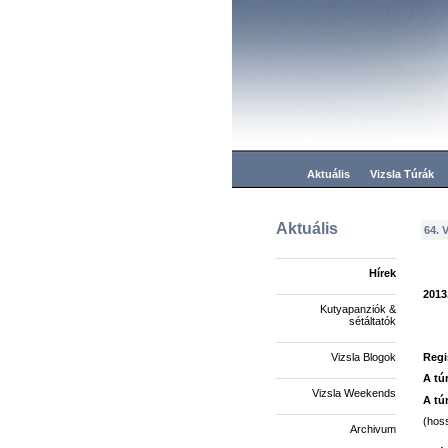
Aktuális
Vizsla Túrák
Aktuális
64. 
Hírek
2013
Kutyapanziók &
sétáltatók
Regi
Vizsla Blogok
A tú
Vizsla Weekends
A tú
(hoss
Archivum