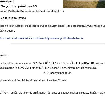
lkozási pont:
 Szeged, Középkikötő sor 1-3.
zegedi
Partfürdő
Kemping
és
Szabadstrand
területe.)
:
46.251633 20.157680
ddigi 63 kirándulás sikere és népszerűsége alapján újabb közös programra hívunk minden viz
jával együtt.
bbi fontos információk és a felhívás teljes szövege itt olvasható ->>
leírása:
lmúlt években jártunk már az ORSZÁG KÖZEPÉN és az ORSZÁG LEGMAGASABB pontján i
lkalommal az ORSZÁG MÉLYPONTJÁHOZ, Szeged-Tiszaszigetre hívunk benneteket
2013. szeptember 15-én.
a ideje: kb. 4-6 óra. Többször megállunk pihenni és fürdetni.
:
LYPONT emlékhely, ahol kis erdő, padok, és a hozott szendvicseket elfogyaszthatók, majd 