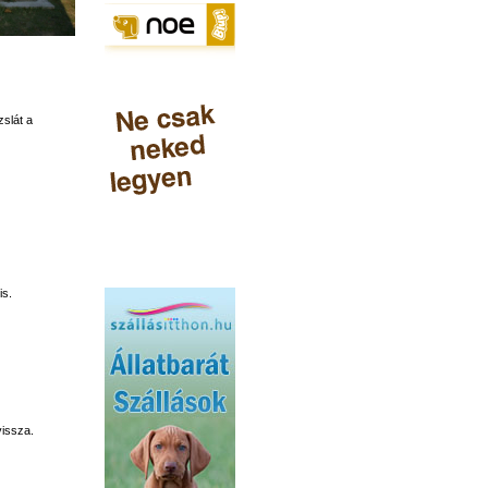
slát a
s.
vissza.