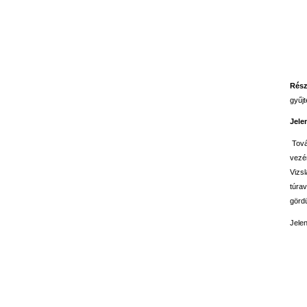
Rész
gyűjt
Jele
Tová
vezén
Vizsl
túrav
görd
Jele