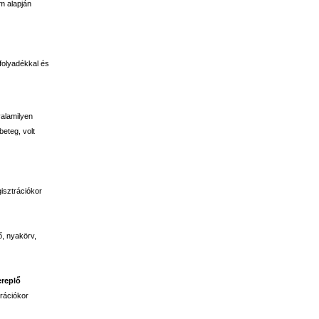
m alapján
folyadékkal és
valamilyen
beteg, volt
isztrációkor
ő, nyakörv,
ereplő
trációkor