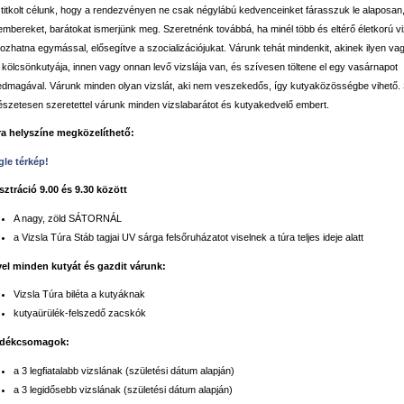
titkolt célunk, hogy a rendezvényen ne csak négylábú kedvenceinket fárasszuk le alaposan,
 embereket, barátokat ismerjünk meg. Szeretnénk továbbá, ha minél több és eltérő életkorú vi
kozhatna egymással, elősegítve a szocializációjukat. Várunk tehát mindenkit, akinek ilyen vag
kölcsönkutyája, innen vagy onnan levő vizslája van, és szívesen töltene el egy vasárnapot
edmagával. Várunk minden olyan vizslát, aki nem veszekedős, így kutyaközösségbe vihető.
észetesen szeretettel várunk minden vizslabarátot és kutyakedvelő embert.
ra helyszíne megközelíthető:
le térkép!
sztráció 9.00 és 9.30 között
A nagy, zöld SÁTORNÁL
a Vizsla Túra Stáb tagjai UV sárga felsőruházatot viselnek a túra teljes ideje alatt
el minden kutyát és gazdit várunk:
Vizsla Túra biléta a kutyáknak
kutyaürülék-felszedő zacskók
ndékcsomagok:
a 3 legfiatalabb vizslának (születési dátum alapján)
a 3 legidősebb vizslának (születési dátum alapján)