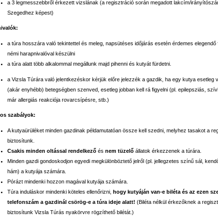
a 3 legmesszebbről érkezett vizslának (a regisztráció során megadott lakcím/irányítószá
Szegedhez képest)
ivalók:
a túra hosszára való tekintettel és meleg, napsütéses időjárás esetén érdemes elegendő 
némi harapnivalóval készülni
a túra alatt több alkalommal megállunk majd pihenni és kutyát fürdetni.
a Vizsla Túrára való jelentkezéskor kérjük előre jelezzék a gazdik, ha egy kutya esetleg 
(akár enyhébb) betegségben szenved, esetleg jobban kell rá figyelni (pl. epilepsziás, szív
már allergiás reakciója rovarcsípésre, stb.)
os szabályok:
A kutyaürüléket minden gazdinak példamutatóan össze kell szedni, melyhez tasakot a reg
biztosítunk.
Csakis minden oltással rendelkező
és
nem tüzelő
állatok érkezzenek a túrára.
Minden gazdi gondoskodjon egyedi megkülönböztető jelről (pl. jellegzetes színű sál, kend
hám) a kutyája számára.
Pórázt mindenki hozzon magával kutyája számára.
Túra induláskor mindenki köteles ellenőrizni,
hogy kutyáján van-e biléta és az ezen sz
telefonszám a gazdinál csörög-e a túra ideje alatt!
(Biléta nélkül érkezőknek a regisz
biztosítunk Vizsla Túrás nyakörvre rögzíthető bilétát.)