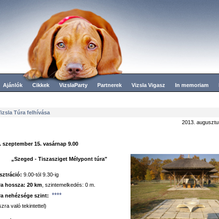
Ajánlók
Cikkek
VizslaParty
Partnerek
Vizsla Vigasz
In memoriam
Vizsla Túra felhívása
2013. augusztu
. szeptember 15. vasárnap 9.00
„Szeged -
Tiszasziget Mélypont túra"
sztráció:
9.00-tól 9.30-ig
ra hossza:
20 km
, szintemelkedés: 0 m.
****
ra nehézsége szint:
zra való tekintettel)