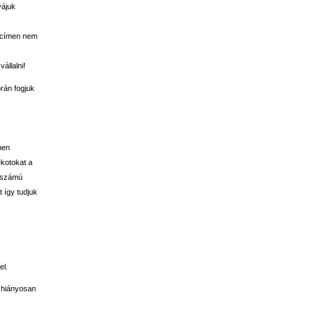
yájuk
ogcímen nem
állalni!
orán fogjuk
ben
ékotokat a
étszámú
t így tudjuk
l.
e hiányosan