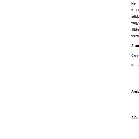
N
em 
is új
talál
vagy 
több
term
A tú
Goog
Regi
Amiv
Ajá