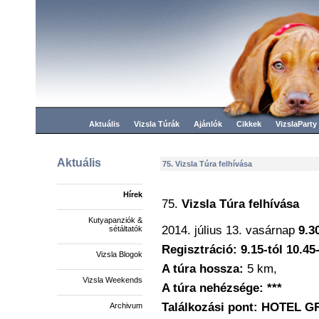
Aktuális
Vizsla Túrák
Ajánlók
Cikkek
VizslaParty
Aktuális
75. Vizsla Túra felhívása
Hírek
75.
Vizsla Túra felhívása
Kutyapanziók &
2014. július 13. vasárnap
9.3
sétáltatók
Regisztráció: 9.15-tól 10.45
Vizsla Blogok
A túra hossza:
5 km,
Vizsla Weekends
A túra nehézsége: ***
Találkozási pont: HOTEL 
Archivum