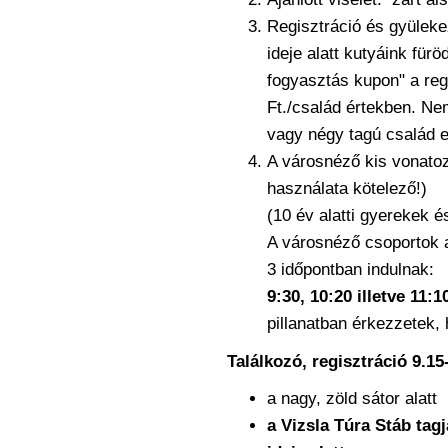
Regisztráció és gyülek
ideje alatt kutyáink für
fogyasztás kupon" a reg
Ft./család értekben. Ne
vagy négy tagú család e
A városnéző kis vonatozá
használata kötelező!)
(10 év alatti gyerekek 
A városnéző csoportok a 
3 időpontban indulnak:
9:30, 10:20 illetve 11:
pillanatban érkezzetek,
Találkozó, regisztráció 9.15
a nagy, zöld sátor alatt
a Vizsla Túra Stáb tagj