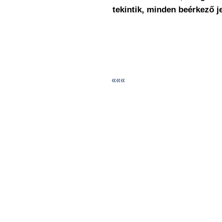
tekintik, minden beérkező j
«««