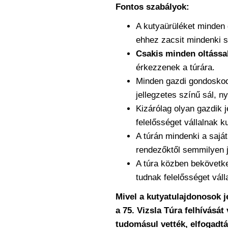
Fontos szabályok:
A kutyaürüléket minden 
ehhez zacsit mindenki s
Csakis minden oltássa
érkezzenek a túrára.
Minden gazdi gondoskodj
jellegzetes színű sál, 
Kizárólag olyan gazdik j
felelősséget vállalnak k
A túrán mindenki a saját
rendezőktől semmilyen 
A túra közben bekövetk
tudnak felelősséget váll
Mivel a kutyatulajdonosok j
a 75. Vizsla Túra felhívását
tudomásul vették, elfogadt