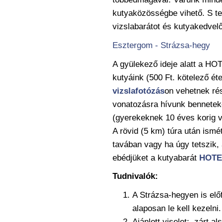
kutyaközösségbe vihető. S t
vizslabarátot és kutyakedvel
Esztergom - Strázsa-hegy
A gyülekező ideje alatt a H
kutyáink (500 Ft. kötelező éte
vizslafotózás
on vehetnek ré
vonatozásra hívunk benneteket
(gyerekeknek 10 éves korig 
A rövid (5 km) túra után ismé
tavában vagy ha úgy tetszik, 
ebédjüket a kutyabarát
HOTE
Tudnivalók:
A Strázsa-hegyen is elő
alaposan le kell kezelni.
Ajánlott viselet: zárt al