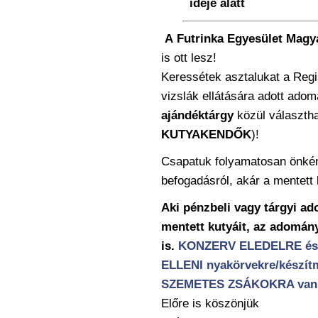
ideje alatt
A
Futrinka Egyesület Magya
is ott lesz!
Keressétek asztalukat a Regis
vizslák ellátására adott ado
ajándéktárgy
közül választh
KUTYAKENDŐK
)!
Csapatuk folyamatosan önkén
befogadásról, akár a mentett 
Aki pénzbeli vagy tárgyi a
mentett kutyáit, az adomán
is.
KONZERV ELEDELRE és 
ELLENI nyakörvekre/készítmé
SZEMETES ZSÁKOKRA van m
Előre is köszönjük