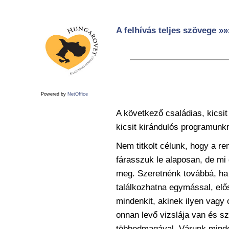
A felhívás teljes szövege »»
Powered by
NetOffice
A következő családias, kicsit
kicsit kirándulós programunkr
Nem titkolt célunk, hogy a 
fárasszuk le alaposan, de mi 
meg. Szeretnénk továbbá, ha m
találkozhatna egymással, elős
mindenkit, akinek ilyen vagy 
onnan levő vizslája van és sz
többedmagával. Várunk minde