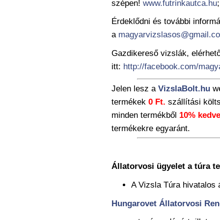
szépen!
www.futrinkautca.hu
Érdeklődni és további informá
a
magyarvizslasos@gmail.c
Gazdikereső vizslák, elérhet
itt:
http://facebook.com/magy
Jelen lesz a
VizslaBolt.hu
we
termékek
0 Ft.
szállítási köl
minden termékből
10% kedv
termékekre egyaránt.
Állatorvosi ügyelet a túra tel
A Vizsla Túra hivatalos 
Hungarovet Állatorvosi Ren