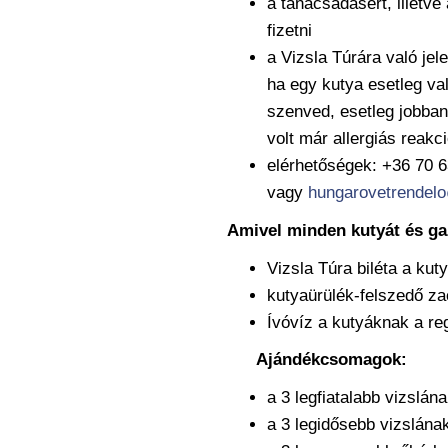
a tanácsadásért, illetve
fizetni
a Vizsla Túrára való jel
ha egy kutya esetleg v
szenved, esetleg jobban k
volt már allergiás reakc
elérhetőségek: +36 70 
vagy
hungarovetrendel
Amivel minden kutyát és ga
Vizsla Túra biléta a kut
kutyaürülék-felszedő z
Ívóvíz a kutyáknak a reg
Ajándékcsomagok:
a 3 legfiatalabb vizslán
a 3 legidősebb vizslának