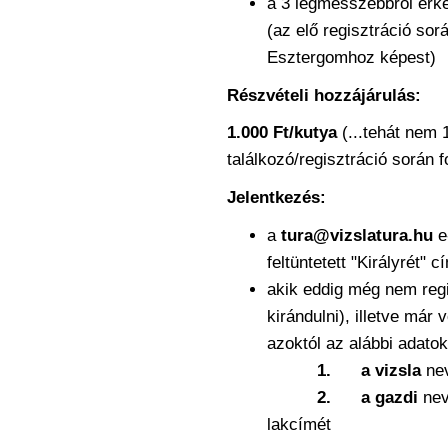
a 3 legmesszebbről érk
(az elő regisztráció so
Esztergomhoz képest)
Részvételi hozzájárulás:
1.000 Ft/kutya
(...tehát nem 
találkozó/regisztráció során f
Jelentkezés:
a
tura@vizslatura.hu
e
feltüntetett "Királyrét" 
akik eddig még nem regi
kirándulni), illetve már
azoktól az alábbi adatok
1.
a vizsla
ne
2.
a gazdi
nev
lakcímét