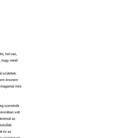
i, hol van,
, hogy minél
l születtek
 nem éreztem
m magamat mint
leg szeretnék
skorában volt
esimult az
l később
lt és az
 végigjártunk,