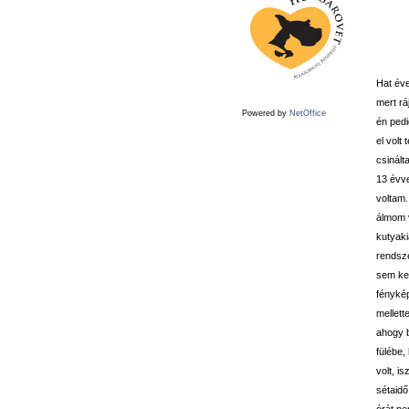
Hat éve
mert rá
Powered by
NetOffice
én pedi
el volt
csinált
13 évve
voltam
álmom v
kutyaki
rendsze
sem kel
fénykép
mellett
ahogy b
fülébe,
volt, i
sétaidő
órát ne