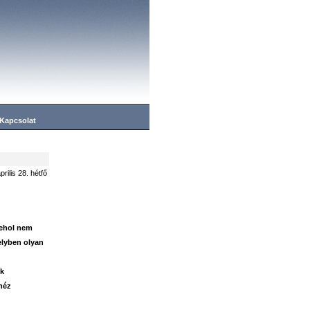
Kapcsolat
prilis 28. hétfő
sehol nem
elyben olyan
ek
héz