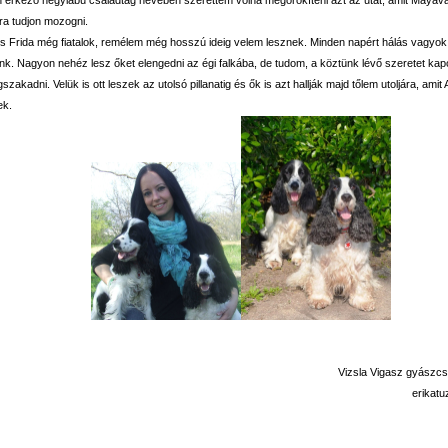
ra tudjon mozogni.
 Frida még fiatalok, remélem még hosszú ideig velem lesznek. Minden napért hálás vagyok,
ünk. Nagyon nehéz lesz őket elengedni az égi falkába, de tudom, a köztünk lévő szeretet k
szakadni. Velük is ott leszek az utolsó pillanatig és ők is azt hallják majd tőlem utoljára, ami
ek.
Vizsla Vigasz gyászcs
erikat