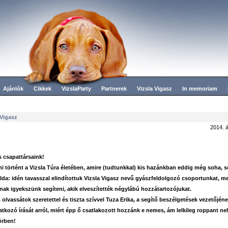
Ajánlók
Cikkek
VizslaParty
Partnerek
Vizsla Vigasz
In memoriam
 Vigasz
2014. á
 csapattársaink!
i történt a Vizsla Túra életében, amire (tudtunkkal) kis hazánkban eddig még soha, 
élda: idén tavasszal elindítottuk Vizsla Vigasz nevű gyászfeldolgozó csoportunkat, m
nak igyekszünk segíteni, akik elveszítették négylábú hozzátartozójukat.
, olvassátok szeretettel és tiszta szívvel Tuza Erika, a segítő beszélgetések vezetőjén
tkozó írását arról, miért épp ő csatlakozott hozzánk e nemes, ám lelkileg roppant ne
örben!