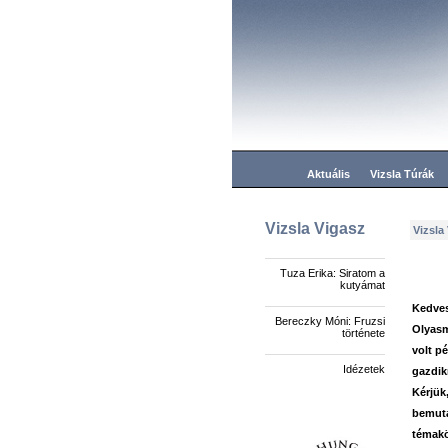
Aktuális
Vizsla Túrák
Vizsla Vigasz
Vizsla
Tuza Erika: Siratom a
kutyámat
Kedves
Bereczky Móni: Fruzsi
Olyasm
története
volt p
Idézetek
gazdik
Kérjük
bemuta
témak