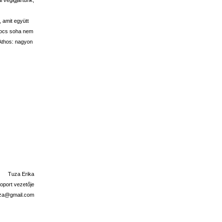
 amit együtt
apocs soha nem
t Athos: nagyon
Tuza Erika
oport vezetője
uza@gmail.com