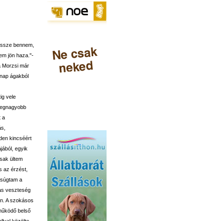
 össze bennem,
em jön haza."-
a Morzsi már
snap ágakból
ig vele
 legnagyobb
t a
ás,
nden kincséért
jából, egyik
csak ültem
s az érzést,
lesúgtam a
mas veszteség
an. A szokásos
 működő belső
lyal közölte,