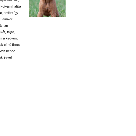
a kutyám halála
t, amiért így
k, amikor
idáman
t, táljait,
sem a kedvenc
ek című filmet
 Van benne
ok évvel