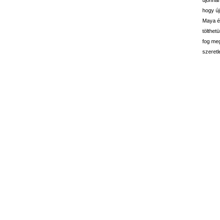
hogy új
Maya és
tölthet
fog meg
szeretl