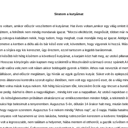
Siratom a kutyámat
s voltam, amikor először veszítettem el kutyámat. Hat éves voltam,amikor egy világ omlott
jöttem, a felnőttek nem mindig mondanak igazat. "Morzsi elköltözött, megnősült, többet már n
g zokogva kiabáltam nekik, hogy tudom, hogy meghalt, csak mondják meg az igazat. Addigr
 temetve a kertben a diófa alá és bár késő este volt, követeltem, hogy vigyenek ki hozzá. Má
am a sírjára egy kis keresztet, úgy éreztem, ezzel tartozom a legjobb barátomnak.
l később két hétig kísértem a következő kutyámat, a karjaim közt halt meg, az utolsó pillanat
. Hosszas könyörgés után kaptam meg szüleimtől a Moszkvából származó orosz spánielt.A
ált valóra vele,nem volt nálam akkor boldogabb gyerek a földön. Athos-nak neveztük el mer
állításon, ahol először megláttam, így hívták az egyik győztes kutyát. Süket volt és epilepszi
res állatorvosi kontrollra szorult egész életében, nem volt egy egyszerű eset, de a világ mi
lett volna másik kutya nekem. Két hétig búcsúztam tőle, kincsként őrzök egy tincset a bundá
e pedig -bárhol is éltem a nagyvilágban-, mindig kint van a nappaliban. Az utolsó napokban 
e és kétségbeesetten próbáltam elraktározni az emlékezetemben minden foltját, a tekintetét é
uksi feje belesimult a tenyeremben. Augusztus 5-én, délután 14 órakor halt meg, miután be
 hogy nagyon szeretem. Augusztus 5-e nekem mindig "Athos nap", az ő napja. Halála hatal
szonyatos volt hazamenni az üres lakásba, hetekig rutinszerűen kerestem a kedvenc foteljáb
 volt a legrosszabb, nem találtam a helyemet, hiába mentem el otthonról, a gazdik szívében
m tudtam kikapcsolni. Felkerestem egy szakembert is, aki elnéző "csak egy kutya volt" mosol