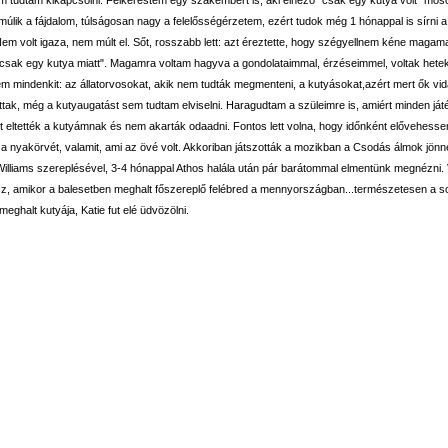
múlik a fájdalom, túlságosan nagy a felelősségérzetem, ezért tudok még 1 hónappal is sírni 
Nem volt igaza, nem múlt el. Sőt, rosszabb lett: azt éreztette, hogy szégyellnem kéne magama
csak egy kutya miatt". Magamra voltam hagyva a gondolataimmal, érzéseimmel, voltak hete
em mindenkit: az állatorvosokat, akik nem tudták megmenteni, a kutyásokat,azért mert ők v
ttak, még a kutyaugatást sem tudtam elviselni. Haragudtam a szüleimre is, amiért minden játéká
t eltették a kutyámnak és nem akarták odaadni. Fontos lett volna, hogy időnként elővehes
, a nyakörvét, valamit, ami az övé volt. Akkoriban játszották a mozikban a Csodás álmok jönn
illiams szereplésével, 3-4 hónappal Athos halála után pár barátommal elmentünk megnézni.
z, amikor a balesetben meghalt főszereplő felébred a mennyországban...természetesen a s
 meghalt kutyája, Katie fut elé üdvözölni.