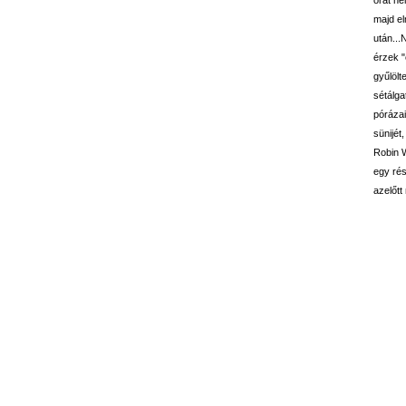
majd el
után...
érzek "
gyűlölt
sétálga
pórázai
sünijét
Robin W
egy rés
azelőtt