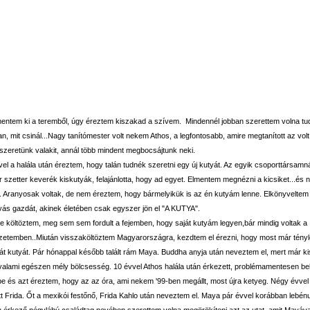
entem ki a teremből, úgy éreztem kiszakad a szívem. Mindennél jobban szerettem volna tudn
n, mit csinál...Nagy tanítómester volt nekem Athos, a legfontosabb, amire megtanított az volt
szeretünk valakit, annál több mindent megbocsájtunk neki.
el a halála után éreztem, hogy talán tudnék szeretni egy új kutyát. Az egyik csoporttársamná
ír szetter keverék kiskutyák, felajánlotta, hogy ad egyet. Elmentem megnézni a kicsiket...és
. Aranyosak voltak, de nem éreztem, hogy bármelyikük is az én kutyám lenne. Elkönyvelte
ás gazdát, akinek életében csak egyszer jön el "A KUTYA".
re költöztem, meg sem sem fordult a fejemben, hogy saját kutyám legyen,bár mindig voltak a
zetemben..Miután visszaköltöztem Magyarországra, kezdtem el érezni, hogy most már tény
át kutyát. Pár hónappal később talált rám Maya. Buddha anyja után neveztem el, mert már ki
alami egészen mély bölcsesség. 10 évvel Athos halála után érkezett, problémamentesen bel
e és azt éreztem, hogy az az óra, ami nekem '99-ben megállt, most újra ketyeg. Négy évve
t Frida. Őt a mexikói festőnő, Frida Kahlo után neveztem el. Maya pár évvel korábban lebénu
 érkező négylábú családtag nevében szerettem volna megörökíteni azt az utat, amit Mayával