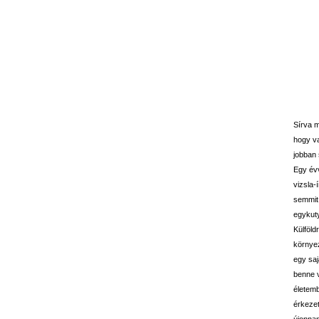
Sírva m
hogy va
jobban 
Egy évv
vizsla-
semmit
egykuty
Külföld
környe
egy saj
benne v
életemb
érkezet
újonnan