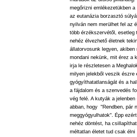
megőrizni emlékezetükben a k
az
eutanázia borzasztó súlyát
nyilván nem merülhet
fel az 
több érzékszervétől, esetleg 
nehéz élvezhető életnek teki
állatorvosunk legyen, akiben
mondani
nekünk, mit érez a 
irja le részletesen a
Meghalok
milyen jelekből veszik észre
gyógyíthatatlanságát és a hal
a
fájdalom és a szenvedés f
vég felé. A kutyák a
jelenben
abban, hogy "Rendben,
pár 
meggyógyulhatok". Épp ezért 
nehéz döntést, ha csillapítha
méltatlan életet tud csak él