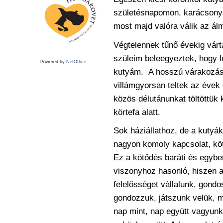
születésnapomon,
karácsonyk
most majd valóra válik az
ál
Végtelennek tűnő évekig vár
szüleim beleegyeztek, hogy
Powered by
NetOffice
kutyám. A hosszú várakozás
villámgyorsan teltek az évek
közös délutánunkat töltöttük
körtefa alatt.
Sok háziállathoz, de a kuty
nagyon komoly kapcsolat, k
Ez a kötődés baráti és egybe
viszonyhoz hasonló, hiszen 
felelősséget vállalunk, gondo
gondozzuk, játszunk velük, m
nap
mint, nap együtt vagyunk