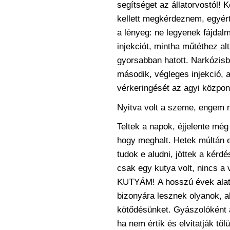
segítséget az állatorvostól!
kellett megkérdeznem, egyért
a lényeg: ne legyenek fájdalm
injekciót, mintha műtéthez al
gyorsabban
hatott. Narkózisb
második, végleges
injekció, 
vérkeringését az agyi közpon
Nyitva volt a szeme, engem n
Teltek a napok, éjjelente mé
hogy meghalt.
Hetek múltán e
tudok e aludni, jöttek a kérd
csak egy kutya volt, nincs a
KUTYÁM! A hosszú évek alatt
bizonyára lesznek olyanok, a
kötődésünket.
Gyászolóként 
ha nem értik és elvitatják
től