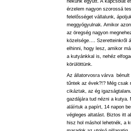
nekünk együtt. A
kapcsolat és
érzelem nagyon szorossá tes
felelősséget vállalunk, ápolj
meggyógyulnak. Amikor azo
az öregség nagyon megnehezít
közelsége…. Szeretteinkről 
elhinni, hogy lesz, amikor m
a
kutyánkkal is, nehéz elfog
körülöttünk.
Az állatorvosra várva bénult
tűntek az
évek?!? Még csak m
cikáztak, az ég
igazságtalanu
gazdájára tud nézni a kutya.
aláírtuk a papírt, 14 napon b
végleges altatást. Biztos itt 
hisz hol máshol lehetnék, a 
maradok az utolsó pillanati