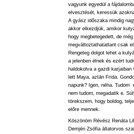
vagyunk egyedül a fájdalom
elvesztését, keressük azokna
A gyász időszaka mindig nag
akkor elkezdjük, amikor kuty
hogy
megbetegedett, de még é
megváltoztathatatlant csak
e
Rengeteg dolgot lehet a kutyá
a jelenben élnek és ezért tud
haldokolva a gazdi karjaiban 
lett Maya, aztán Frida. Gondo
napunk?
Igen, néha. Tudom 
nem tudom,
megadatik e. Sú
törekszem, hogy boldog,
telj
előre mennek.
Köszönöm Révész Renáta Lili
Demjén Zsófia
állatorvos sza