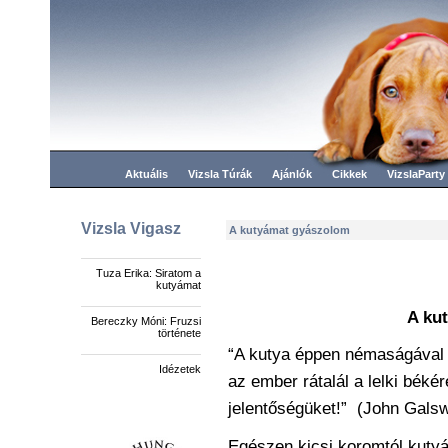
Aktuális
Vizsla Túrák
Ajánlók
Cikkek
VizslaParty
Vizsla Vigasz
A kutyámat gyászolom
Tuza Erika: Siratom a
kutyámat
A ku
Bereczky Móni: Fruzsi
története
“A kutya éppen némaságával 
Idézetek
az ember
rátalál a lelki bék
jelentőségüket!”
(John
Galsw
Egészen kicsi koromtól kutyá