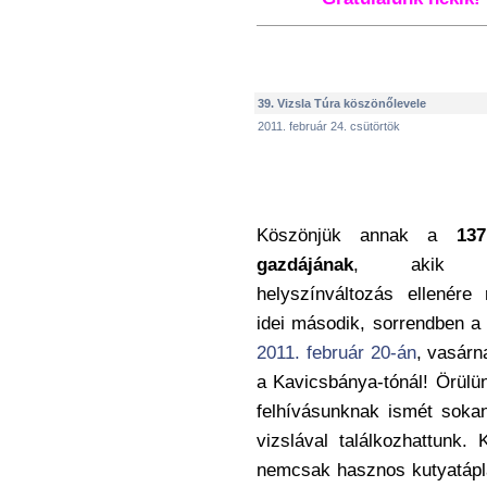
39. Vizsla Túra köszönőlevele
2011. február 24. csütörtök
Köszönjük annak a
13
gazdájának
, akik a
helyszínváltozás ellenére
idei második, sorrendben 
2011. február 20-án
, vasár
a Kavicsbánya-tónál! Örülün
felhívásunknak ismét soka
vizslával találkozhattunk
nemcsak hasznos kutyatáplál