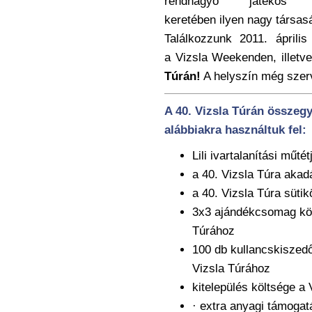
rendhagyó játékos ak
keretében ilyen nagy társa
Találkozzunk 2011. ápril
a Vizsla Weekenden, illetv
Túrán!
A helyszín még szerv
A 40. Vizsla Túrán összegy
alábbiakra használtuk fel:
Lili ivartalanítási műté
a 40. Vizsla Túra akad
a 40. Vizsla Túra sütik
3x3 ajándékcsomag köl
Túrához
100 db kullancskiszedő
Vizsla Túrához
kitelepülés költsége a
· extra anyagi támoga