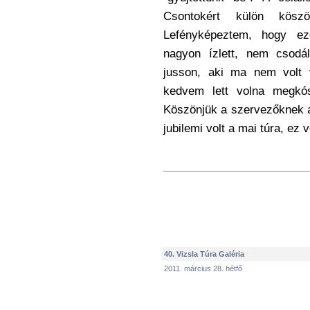
Csontokért külön kösz
Lefényképeztem, hogy e
nagyon ízlett, nem csodá
jusson, aki ma nem volt v
kedvem lett volna megkóst
Köszönjük a szervezőknek a 
jubilemi volt a mai túra, ez 
40. Vizsla Túra Galéria
2011. március 28. hétfő