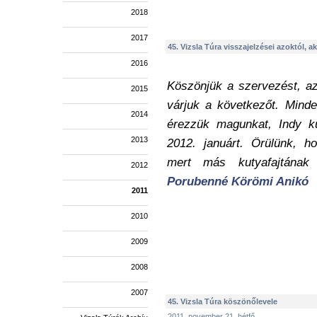
2018
2017
45. Vizsla Túra visszajelzései azoktól, ak
2016
Köszönjük a szervezést, az
2015
várjuk a következőt. Mindeg
2014
érezzük magunkat, Indy k
2013
2012. januárt. Örülünk, h
mert más kutyafajtának
2012
Porubenné Körömi
Anikó
2011
2010
2009
2008
2007
45. Vizsla Túra köszönőlevele
2011. november 21. hétfő