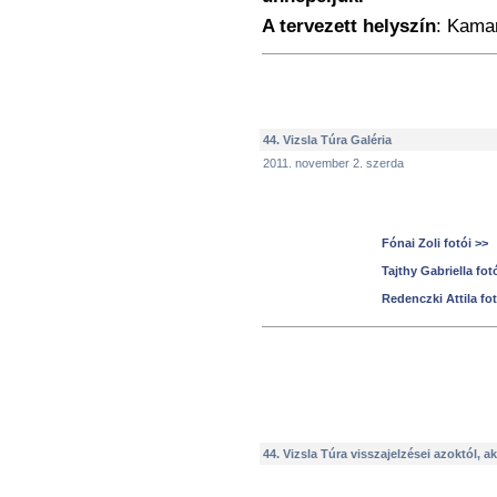
A tervezett helyszín
: Kama
44. Vizsla Túra Galéria
2011. november 2. szerda
Fónai Zoli fotói >>
Tajthy Gabriella fot
Redenczki Attila fot
44. Vizsla Túra visszajelzései azoktól, ak