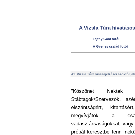
A Vizsla Túra hivatáso
Tajthy Gabi fotói
A Gyenes család fotói
41. Vizsla Túra visszajelzései azoktól, ak
"Köszönet Nektek 
Stábtagok/Szervezők, az
elszántságért, kitartás
megvívjátok a csatá
vadásztársaságokkal, vagy é
próbál keresztbe tenni nek