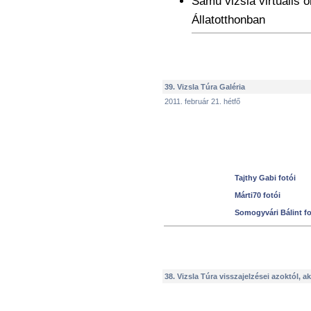
Samu vizsla virtuális
Állatotthonban
39. Vizsla Túra Galéria
2011. február 21. hétfő
Tajthy Gabi fotói
Márti70 fotói
Somogyvári Bálint fo
38. Vizsla Túra visszajelzései azoktól, ak