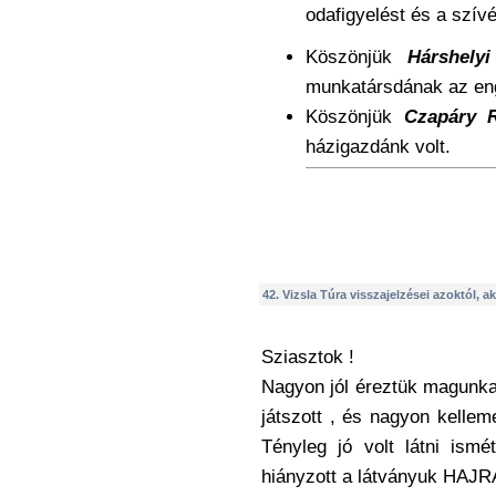
odafigyelést és a szív
Köszönjük
Hárshelyi
munkatársdának az en
Köszönjük
Czapáry R
házigazdánk volt.
42. Vizsla Túra visszajelzései azoktól, ak
Sziasztok !
Nagyon jól éreztük magunka
játszott , és nagyon kelleme
Tényleg jó volt látni ism
hiányzott a látványuk HAJRÁ