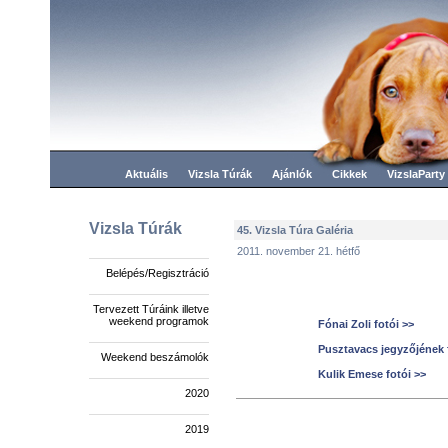
Aktuális
Vizsla Túrák
Ajánlók
Cikkek
VizslaParty
Vizsla Túrák
45. Vizsla Túra Galéria
2011. november 21. hétfő
Belépés/Regisztráció
Tervezett Túráink illetve
weekend programok
Fónai Zoli fotói >>
Pusztavacs jegyzőjének 
Weekend beszámolók
Kulik Emese fotói >>
2020
2019