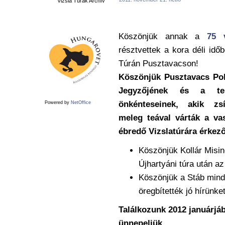
Vizsla Túrák Archív
Köszönjük annak a
75 
résztvettek a kora déli idő
Túrán Pusztavacson!
Köszönjük Pusztavacs Po
Jegyzőjének és a tel
önkénteseinek, akik zsí
Powered by
NetOffice
meleg teával várták a v
ébredő Vizslatúrára érkező
Köszönjük Kollár Misin
Újhartyáni túra után a
Köszönjük a Stáb minde
öregbítették jó hírünke
Találkozunk 2012 januárjá
ünnepeljük.