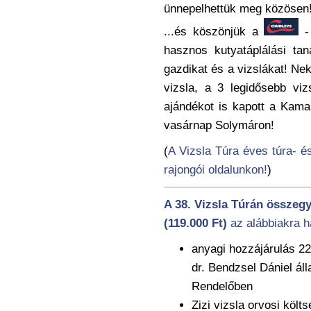
ünnepelhettük meg közösen
...és köszönjük a
- 
hasznos kutyatáplálási tan
gazdikat és a vizslákat! Ne
vizsla, a 3 legidősebb vi
ajándékot is kapott a Kama
vasárnap Solymáron!
(
A Vizsla Túra éves túra- 
rajongói oldalunkon!
)
A 38. Vizsla Túrán összegy
(119.000 Ft)
az alábbiakra ha
anyagi hozzájárulás 2
dr. Bendzsel Dániel ál
Rendelőben
Zizi vizsla orvosi költs