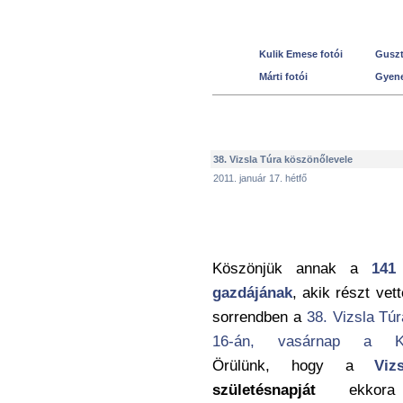
Kulik Emese fotói
Guszt
Márti fotói
Gyene
38. Vizsla Túra köszönőlevele
2011. január 17. hétfő
Köszönjük annak a
141
gazdájának
, akik részt vett
sorrendben a
38. Vizsla Túr
16-án, vasárnap a Ka
Örülünk, hogy a
Viz
születésnapját
ekkora t