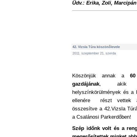
Üdv.: Erika, Zoli, Marcipán
42. Vizsla Túra köszönőlevele
2011. szeptember 21. szerda
Köszönjük annak a
60
gazdájának
, akik
helyszínkörülmények és a l
ellenére részt vettek a
összesítve a 42.Vizsla Tú
a Csalánosi Parkerdőben!
Szép időnk volt és a ren
megerősítettek minket abb