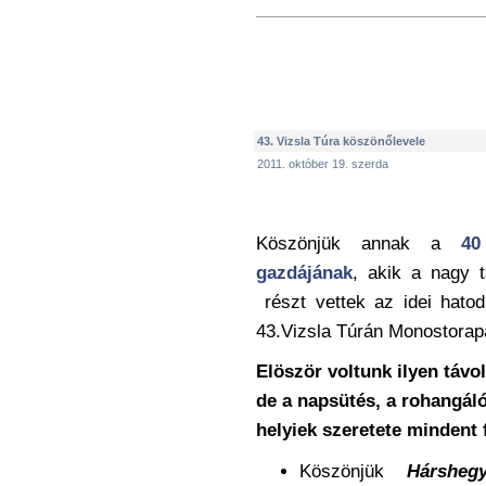
43. Vizsla Túra köszönőlevele
2011. október 19. szerda
Köszönjük annak a
40
gazdájának
, akik a nagy t
részt vettek az idei hatod
43.Vizsla Túrán Monostorap
Elöször voltunk ilyen távo
de a napsütés, a rohangáló
helyiek szeretete mindent 
Köszönjük
Hárshegy