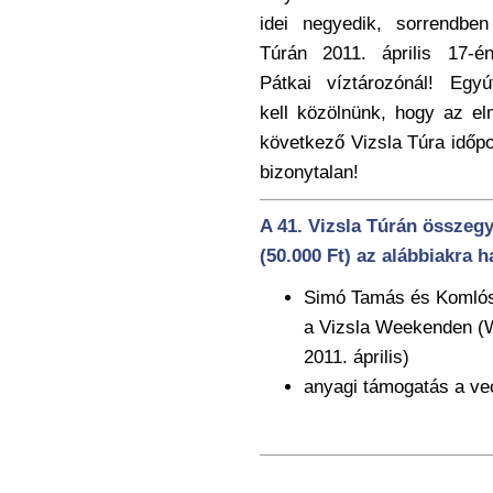
idei negyedik, sorrendbe
Túrán 2011. április 17-é
Pátkai víztározónál! Egyút
kell közölnünk, hogy az e
következő Vizsla Túra időpo
bizonytalan!
A 41. Vizsla Túrán összegy
(50.000 Ft) az alábbiakra h
Simó Tamás és Komlósi
a Vizsla Weekenden (
2011. április)
anyagi támogatás a ve