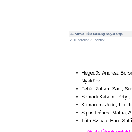
39. Vizsla Túra farsang helyezettjei:
2011. február 25. péntek
Hegedüs Andrea, Borsó
Nyakörv
Fehér Zoltán, Saci, S
Somodi Katalin, Pötyi,
Komáromi Judit, Lili, 
Sipos Dénes, Málna, A
Tóth Szilvia, Bori, Süt
Gratulálunk nekik!