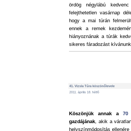
ördög négylábú kedvenc
felejthetetlen vasárnap dé
hogy a mai túrán felmerül
ennek a remek kezdemén
hiányoznának a túrák kedv
sikeres fáradozást kívánun
41. Vizsla Túra köszönőlevele
2011. április 18. hétfő
Köszönjük annak a
70 
gazdájának
, akik a váratl
helyszínmódosítás ellenére 