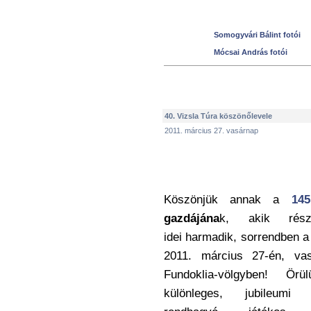
Somogyvári Bálint fotói
Mócsai András fotói
40. Vizsla Túra köszönőlevele
2011. március 27. vasárnap
Köszönjük annak a
145
gazdájána
k, akik rés
idei harmadik, sorrendben a
2011. március 27-én, va
Fundoklia-völgyben! Ör
különleges, jubileumi