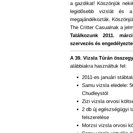
a gazdikat! Köszönjük nekik
legidősebb vizslát és a
megajándékozták. Köszönjü
The Critter Casualnak a jel
Találkozunk 2011. márc
szervezés és engedélyeztet
A 39. Vizsla Túrán összegy
alábbiakra használtuk fel:
2011-es januári stábtal
Samu vizsla eledele:
Chudleystól
Zizi vizsla orvosi költ
2 db új egészségügyi t
felszerelése
Morzsi vizsla orvosi kö