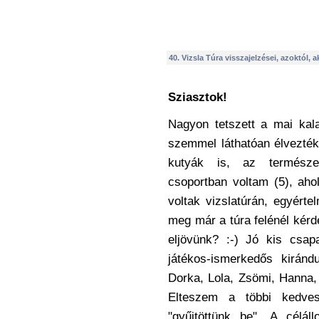
40. Vizsla Túra visszajelzései, azoktól, a
Sziasztok!
Nagyon tetszett a mai kala
szemmel láthatóan élvezték
kutyák is, az termész
csoportban voltam (5), aho
voltak vizslatúrán, egyérte
meg már a túra felénél kérd
eljövünk? :-) Jó kis csap
játékos-ismerkedős kirán
Dorka, Lola, Zsömi, Hanna, 
Elteszem a többi kedves
"gyűjtöttünk be". A célá