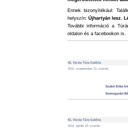
Ennek bizonyítékául: Talál
helyszín:
Újhartyán lesz.
L
További információ a Túrá
oldalon és a facebookon is.
42. Vizsla Túra Galéria
2011. szeptember 21. szerda
Szabó Erika fot
Somogyvári Bál
41. Vizsla Túra Galéria
2011. április 20. szerda