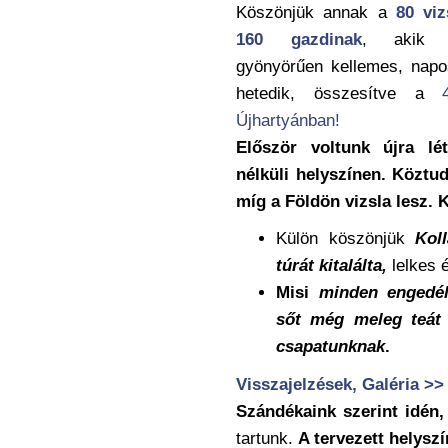
Köszönjük annak a
80 viz
160 gazdinak
, akik r
gyönyörűen kellemes, napo
hetedik, összesítve a
Újhartyánban!
Először voltunk újra lé
nélküli helyszínen. Köztu
míg a Földön vizsla lesz. 
Külön köszönjük
Koll
túrát kitalálta,
lelkes 
Misi
minden engedél
sőt még meleg teát 
csapatunknak
.
Visszajelzések, Galéria >>
Szándékaink szerint idén
tartunk.
A tervezett helyszí