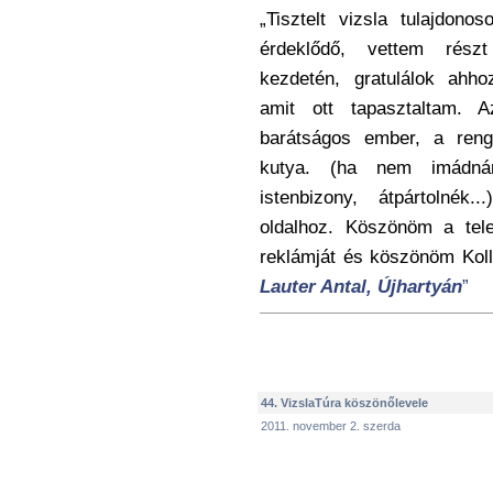
„Tisztelt vizsla tulajdon
érdeklődő, vettem rész
kezdetén, gratulálok ahho
amit ott tapasztaltam.
barátságos ember, a reng
kutya. (ha nem imádná
istenbizony, átpártolnék.
oldalhoz. Köszönöm a tele
reklámját és köszönöm Koll
Lauter Antal, Újhartyán
”
44. VizslaTúra köszönőlevele
2011. november 2. szerda