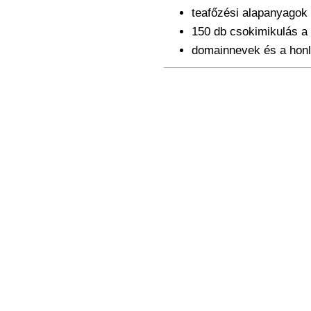
teafőzési alapanyagok 
150 db csokimikulás a 
domainnevek és a honl