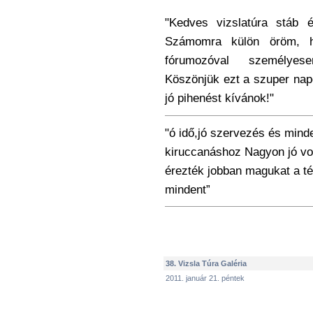
"Kedves vizslatúra stáb é
Számomra külön öröm, h
fórumozóval személyes
Köszönjük ezt a szuper nap
jó pihenést kívánok!"
"ó idő,jó szervezés és mind
kiruccanáshoz Nagyon jó vol
érezték jobban magukat a té
mindent”
38. Vizsla Túra Galéria
2011. január 21. péntek