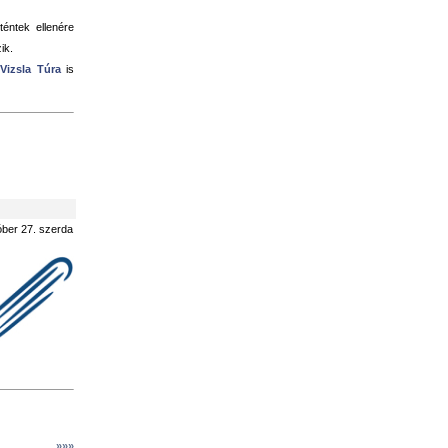
téntek ellenére
ik.
a
Vizsla Túra
is
óber 27. szerda
»»»