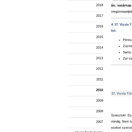
2018
án, vasárna
megünnepeljük
2017
A 37. Vizsla 
2016
fel:
2015
Peresz
Zúzmó 
2014
Samu v
2013
Zizi v
2012
2011
2010
37. Vizsla Túr
2009
2008
Sziasztok! Es
mindig. Nem t
2007
ezeket szerve