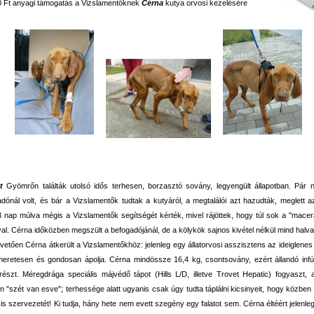
0 Ft anyagi támogatás a Vizslamentőknek
Cérna
kutya orvosi kezelésére
t
Gyömrőn találták utolsó idős terhesen, borzasztó sovány, legyengült állapotban. Pár n
dónál volt, és bár a Vizslamentők tudtak a kutyáról, a megtalálói azt hazudták, meglett az
3 nap múlva mégis a Vizslamentők segítségét kérték, mivel rájöttek, hogy túl sok a "mac
al. Cérna időközben megszült a befogadójánál, de a kölykök sajnos kivétel nélkül mind halva 
vetően Cérna átkerült a Vizslamentőkhöz: jelenleg egy állatorvosi asszisztens az ideiglenes
ismeretesen és gondosan ápolja. Cérna mindössze 16,4 kg, csontsovány, ezért állandó inf
részt. Méregdrága speciális májvédő tápot (Hills L/D, illetve Trovet Hepatic) fogyaszt,
en "szét van esve"; terhessége alatt ugyanis csak úgy tudta táplálni kicsinyeit, hogy közben
kis szervezetét! Ki tudja, hány hete nem evett szegény egy falatot sem. Cérna éltéért jelenleg