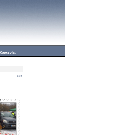
Kapcsolat
»»»