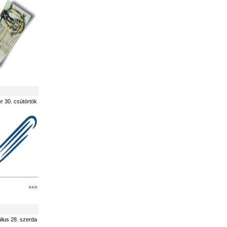
r 30. csütörtök
»»»
úlius 28. szerda