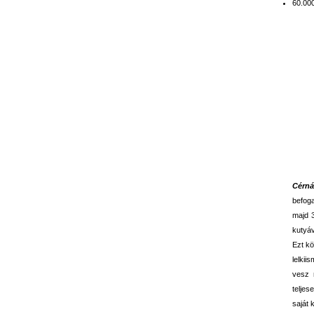
60.00
Cérná
befoga
majd 
kutyáv
Ezt kö
lelki
vesz 
teljes
saját 