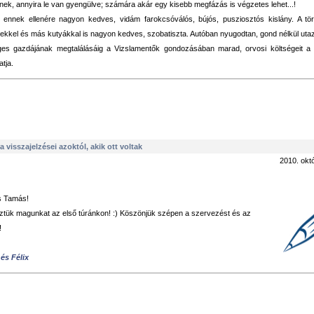
ek, annyira le van gyengülve; számára akár egy kisebb megfázás is végzetes lehet...!
 ennek ellenére nagyon kedves, vidám farokcsóválós, bújós, pusziosztós kislány. A tör
kkel és más kutyákkal is nagyon kedves, szobatiszta. Autóban nyugodtan, gond nélkül utaz
ges gazdájának megtalálásáig a Vizslamentők gondozásában marad, orvosi költségeit 
tja.
a visszajelzései azoktól, akik ott voltak
2010. okt
s Tamás!
eztük magunkat az első túránkon! :) Köszönjük szépen a szervezést és az
!
és Félix