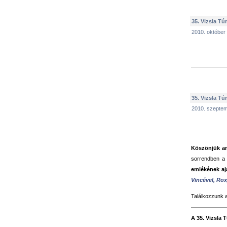
35. Vizsla Tú
2010. október
35. Vizsla Tú
2010. szeptem
Köszönjük a
sorrendben a 
emlékének aj
Vincével,
Rox
Találkozzunk 
A 35. Vizsla 