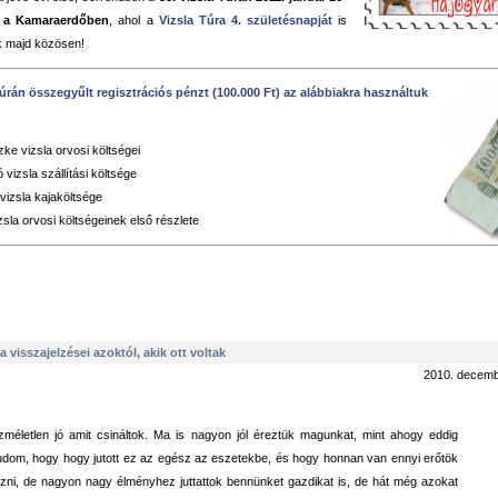
p a Kamaraerdőben
, ahol a
Vizsla Túra 4. születésnapját
is
 majd közösen!
Túrán összegyűlt regisztrációs pénzt (100.000 Ft) az alábbiakra használtuk
ke vizsla orvosi költségei
vizsla szállítási költsége
izsla kajaköltsége
izsla orvosi költségeinek első részlete
a visszajelzései azoktól, akik ott voltak
2010. decemb
zméletlen jó amit csináltok. Ma is nagyon jól éreztük magunkat, mint ahogy eddig
udom, hogy hogy jutott ez az egész az eszetekbe, és hogy honnan van ennyi erőtök
zni, de nagyon nagy élményhez juttattok bennünket gazdikat is, de hát még azokat