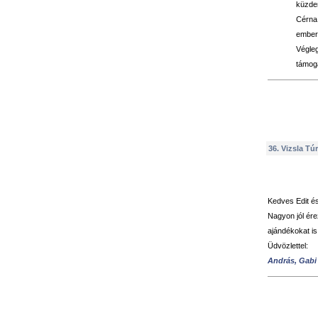
küzden
Cérna
embere
Végle
támoga
36. Vizsla Túr
Kedves Edit é
Nagyon jól ér
ajándékokat is
Üdvözlettel:
András, Gabi 