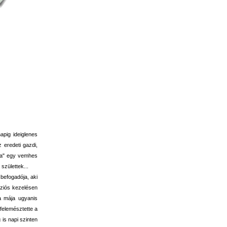
apig ideiglenes
 eredeti gazdi,
era" egy vemhes
születtek...
 befogadója, aki
úziós kezelésen
 a mája ugyanis
 felemésztette a
 is napi szinten