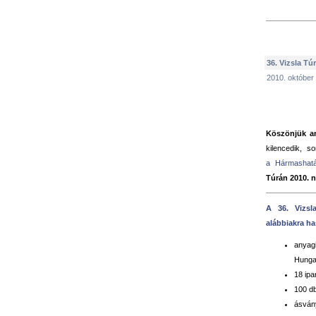
36. Vizsla Tú
2010. október
Köszönjük a
kilencedik, 
a Hármashatá
Túrán 2010. 
A 36. Vizsl
alábbiakra ha
anyag
Hunga
18 ip
100 d
ásván