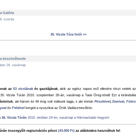
ra Galéria
 6. szerda
35. Vizsla Túra fotói >>
ra köszönőlevele
ber 26. vasárnap
nnak az
53 vizslának
és gazdájának
, akik az egész napos eső ellenére részt vettek az 
35. Vizsla Túrán 2010. szeptember 26-án, vasárnap a Tatai Öreg-tónál! Ezt a kirándulá
ánlottuk
, aki három és fél évig volt stábunk tagja, s aki immár
Pöszkével
,
Danival,
Füless
yval
és
Frédivel
kergeti a nyuszikat az Örök Vadászmezőkön.
a
36. Vizsla Túrán
2010. október 24-én, vasárnap a Hármashatár-hegyen!
Túrán összegyűlt regisztrációs pénzt
(43.000 Ft)
az alábbiakra használtuk fel
: