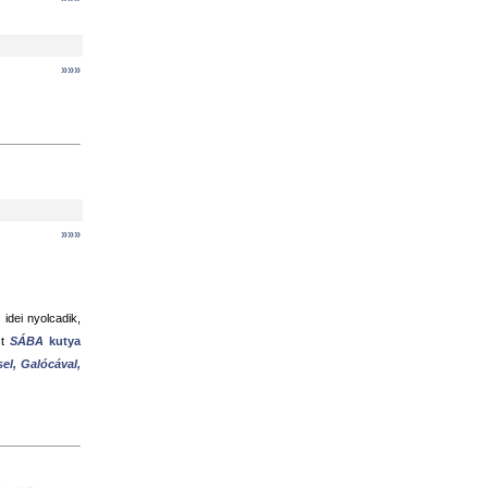
»»»
»»»
idei nyolcadik,
st
SÁBA
kutya
el,
Galócával,