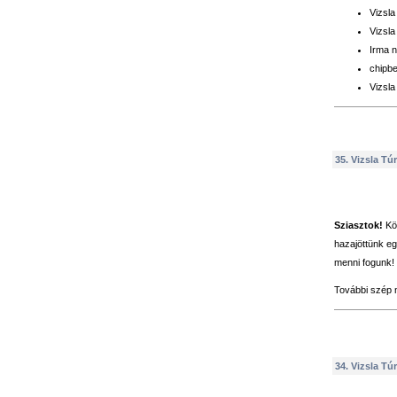
Vizsla
Vizsla
Irma 
chipbe
Vizsla
35. Vizsla Túr
Sziasztok!
Kös
hazajöttünk eg
menni fogunk!
További szép 
34. Vizsla Túr