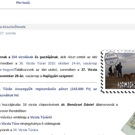
Piri fotói
ra köszönőlevele
 27. szerda
nnak a
154 vizslának
és gazdájának
, akik részt vettek az idei
sorrendben a
36. Vizsla Túrán 2010. október 24-én, vasárnap
r-hegyen
!Találkozzunk az idei utolsó, sorendben a
37. Vizsla
november 28-án
, vasárnap a
Hajógyári-szigeten
!
a Túrán összegyűlt regisztrációs pénzt (143.000 Ft) az
sználtuk fel:
i hozzájárulás 18 vizsla chipezésének
dr. Bendzsel Dániel
állatrovosnál a
rovet Rendelőben
arművész-emléklap a
Vizsla Túráról
b
Vizsla Túra
névjegykártya 6 stábtagnak
yvizek a
34. Vizsla Túrára