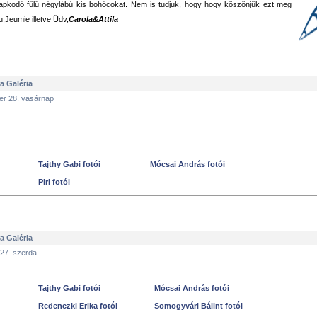
apkodó fülű négylábú kis bohócokat. Nem is tudjuk, hogy hogy köszönjük ezt meg
,Jeumie illetve Üdv,
Carola&Attila
ra Galéria
er 28. vasárnap
Tajthy Gabi fotói
Mócsai András fotói
Piri fotói
ra Galéria
 27. szerda
Tajthy Gabi fotói
Mócsai András fotói
Redenczki Erika fotói
Somogyvári Bálint fotói