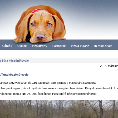
Ajánlók
Cikkek
VizslaParty
Partnerek
Vizsla Vigasz
In memoriam
la Túra köszönőlevele
2018. március
la Túra köszönőlevele
 annak a
92
vizslának és
156
gazdinak, akik eljöttek a mai sétára Kakucsra.
 hiányzott ugyan, de a kutyákok bandázása melegített bennünket. Kényelmesen bandukoltun
nézhettük meg a NEFAG Zrt. által épített Pusztabíró-házi erdei pihenőhelyet.