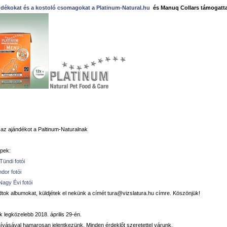
ndékokat és a kostoló csomagokat a Platinum-Natural.hu
és Manuq Collars támogatt
az ajándékot a Paltinum-Naturalnak
pek:
ündi fotói
dor fotói
agy Évi fotói
tok albumokat, küldjétek el nekünk a címét
tura@vizslatura.hu címre. Köszönjük!
k legközelebb 2018. április 29-én.
ívásával hamarosan jelentkezünk. Minden érdeklőt szeretettel várunk.