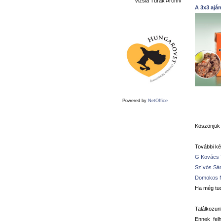
Vizsla Túrák Archív
A 3x3 ajá
Powered by
NetOffice
Köszönjük 
További ké
G Kovács T
Szívós Sán
Domokos N
Ha még tud
Találkozun
Ennek felh