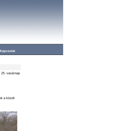
Kapcsolat
 25. vasárnap
k a közeli