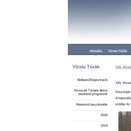
Aktuális
Vizsla Túrák
Vizsla Túrák
125. Vizs
Belépés/Regisztráció
125. Vizs
Tervezett Túráink illetve
Köszönjük
weekend programok
A napsütés
erdőbe és 
Weekend beszámolók
2020
2019