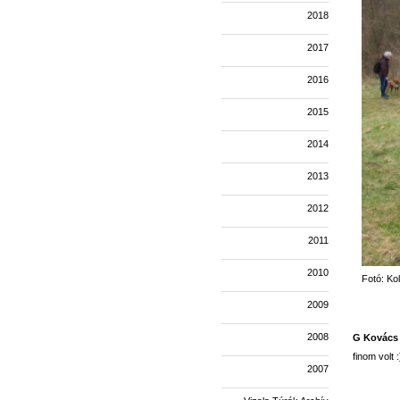
2018
2017
2016
2015
2014
2013
2012
2011
2010
Fotó: Kol
2009
2008
G Kovács
finom volt 
2007