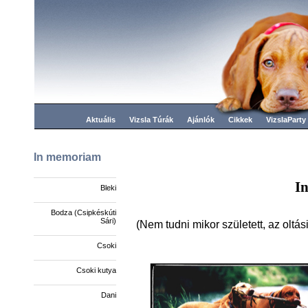
Aktuális
Vizsla Túrák
Ajánlók
Cikkek
VizslaParty
In memoriam
I
Bleki
Bodza (Csipkéskúti
Sári)
(Nem tudni mikor született, az oltás
Csoki
Csoki kutya
Dani