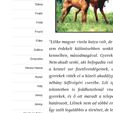
Dáma
Frakk
Frédi
Fruzsi
Füles
"Lilike magyar vizsla kutya volt, d
sem érdekelt különösebben senkit
Galóca
kennelben, másodmagával. Gyereke
Greyuska
Nem akadt senki, aki befogadta voln
Hevesi Hanna
a kennel sor fizetővendégeinek, 
gyerekek vitték el a közeli akadály
Hunor
néhány kiflivégért cserébe. Lili 
Indy
tekintetben is feddhetetlenül vi
Jenny
gyerekek, és ő ott maradt a telep
határozott, Lilinek nem ad többé e
Jimmy
Így szólt legalábbis a történet, de 