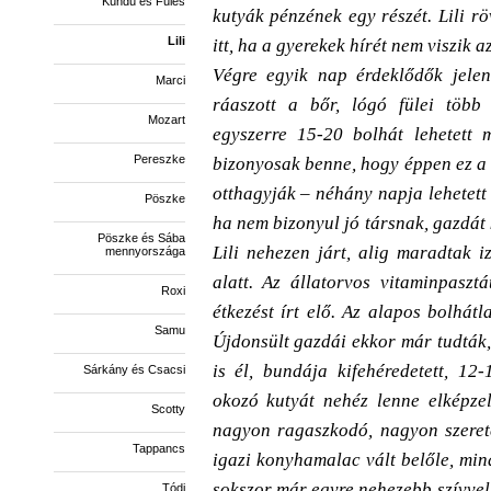
Kündü és Füles
kutyák pénzének egy részét. Lili rö
Lili
itt, ha a gyerekek hírét nem viszik 
Végre egyik nap érdeklődők jelen
Marci
ráaszott a bőr, lógó fülei több
Mozart
egyszerre 15-20 bolhát lehetett 
Pereszke
bizonyosak benne, hogy éppen ez a 
otthagyják – néhány napja lehetett 
Pöszke
ha nem bizonyul jó társnak, gazdát 
Pöszke és Sába
Lili nehezen járt, alig maradtak iz
mennyországa
alatt. Az állatorvos vitaminpaszt
Roxi
étkezést írt elő. Az alapos bolhátl
Samu
Újdonsült gazdái ekkor már tudták,
is él, bundája kifehéredetett, 12
Sárkány és Csacsi
okozó kutyát nehéz lenne elképzel
Scotty
nagyon ragaszkodó, nagyon szeretet
Tappancs
igazi konyhamalac vált belőle, min
sokszor már egyre nehezebb szívvel 
Tódi